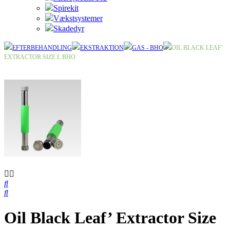
Spirekit
Vækstsystemer
Skadedyr
EFTERBEHANDLING
EKSTRAKTION
GAS - BHO
OIL BLACK LEAF’
EXTRACTOR SIZE L BHO
Oil Black Leaf’ Extractor Size