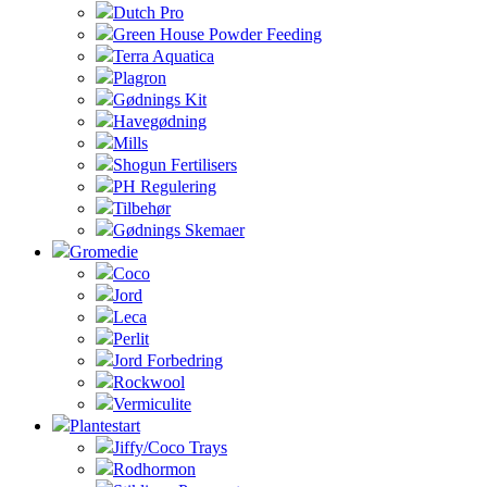
Dutch Pro
Green House Powder Feeding
Terra Aquatica
Plagron
Gødnings Kit
Havegødning
Mills
Shogun Fertilisers
PH Regulering
Tilbehør
Gødnings Skemaer
Gromedie
Coco
Jord
Leca
Perlit
Jord Forbedring
Rockwool
Vermiculite
Plantestart
Jiffy/Coco Trays
Rodhormon