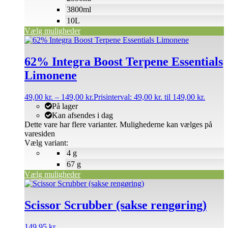
3800ml
10L
Vælg muligheder
62% Integra Boost Terpene Essentials
Limonene
49,00
kr.
–
149,00
kr.
Prisinterval: 49,00 kr. til 149,00 kr.
På lager
Kan afsendes i dag
Dette vare har flere varianter. Mulighederne kan vælges på
varesiden
Vælg variant:
4 g
67 g
Vælg muligheder
Scissor Scrubber (sakse rengøring)
149,95
kr.