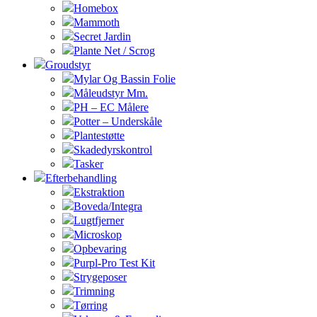
Homebox
Mammoth
Secret Jardin
Plante Net / Scrog
Groudstyr
Mylar Og Bassin Folie
Måleudstyr Mm.
PH – EC Målere
Potter – Underskåle
Plantestøtte
Skadedyrskontrol
Tasker
Efterbehandling
Ekstraktion
Boveda/Integra
Lugtfjerner
Microskop
Opbevaring
Purpl-Pro Test Kit
Strygeposer
Trimning
Tørring