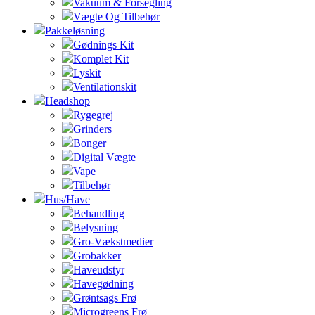
Vakuum & Forsegling
Vægte Og Tilbehør
Pakkeløsning
Gødnings Kit
Komplet Kit
Lyskit
Ventilationskit
Headshop
Rygegrej
Grinders
Bonger
Digital Vægte
Vape
Tilbehør
Hus/Have
Behandling
Belysning
Gro-Vækstmedier
Grobakker
Haveudstyr
Havegødning
Grøntsags Frø
Microgreens Frø