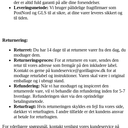
der er altid fuld garanti på alle dine forsendelser.
Leveringsmetode:
Vi bruger pålidelige fragtfirmaer som
PostNord og GLS til at sikre, at dine varer leveres sikkert og
til tiden.
Returnering:
Returret:
Du har 14 dage til at returnere varer fra den dag, du
modtager dem.
Returneringsproces:
For at returnere en vare, sendes den
retur til vores adresse som fremgår på den inkludere label.
Kontakt os gerne på kundeservice@gorillagrow.dk for at
modtage returlabel og instruktioner. Varen skal være i original
emballage og i ubrugt stand.
Refundering:
Når vi har modtaget og inspiceret den
returnerede vare, vil vi behandle din refundering inden for 5-7
hverdage. Refunderingen sker via den oprindelige
betalingsmetode.
Returfragt:
Hvis returneringen skyldes en fejl fra vores side,
dækker vi returfragten. I andre tilfælde er det kundens ansvar
at betale for returfragten.
For yderligere spørgsmål, kontakt venligst vores kundeservice på