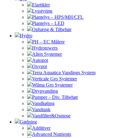
Elartikler
Lysstyring
Plantelys – HPS/MH/CFL
Plantelys – LED
Ophæng & Tilbehør
Hydro
PH – EC Målere
Hydrotowers
Alien Systemer
Autopot
Oxypot
Terra Aquatica Vandings System
Verticale Gro Systemer
Wilma Gro Systemer
Drypvanding
Pumper – Div. Tilbehør
Vandkøling
Vandtank
Vandfilter&Osmose
Gødning
Additiver
Advanced Nutrients