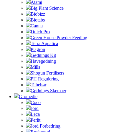
Atami
Big Plant Science
Biobizz
Biotabs
Canna
Dutch Pro
Green House Powder Feeding
Terra Aquatica
Plagron
Gødnings Kit
Havegødning
Mills
Shogun Fertilisers
PH Regulering
Tilbehør
Gødnings Skemaer
Gromedie
Coco
Jord
Leca
Perlit
Jord Forbedring
Rockwool