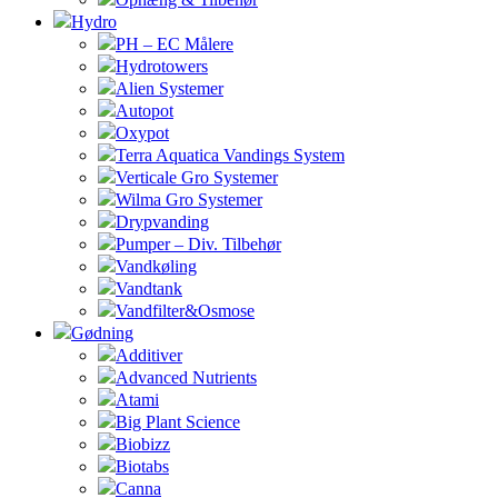
Hydro
PH – EC Målere
Hydrotowers
Alien Systemer
Autopot
Oxypot
Terra Aquatica Vandings System
Verticale Gro Systemer
Wilma Gro Systemer
Drypvanding
Pumper – Div. Tilbehør
Vandkøling
Vandtank
Vandfilter&Osmose
Gødning
Additiver
Advanced Nutrients
Atami
Big Plant Science
Biobizz
Biotabs
Canna