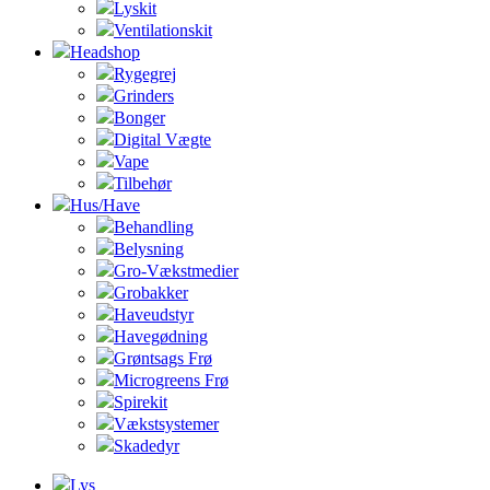
Lyskit
Ventilationskit
Headshop
Rygegrej
Grinders
Bonger
Digital Vægte
Vape
Tilbehør
Hus/Have
Behandling
Belysning
Gro-Vækstmedier
Grobakker
Haveudstyr
Havegødning
Grøntsags Frø
Microgreens Frø
Spirekit
Vækstsystemer
Skadedyr
Lys