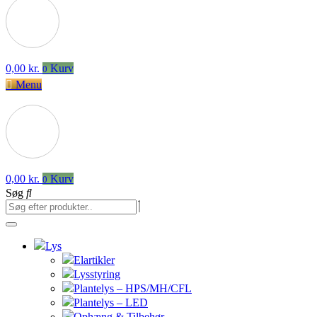
0,00
kr.
Kurv
0
Menu
0,00
kr.
Kurv
0
Søg
Lys
Elartikler
Lysstyring
Plantelys – HPS/MH/CFL
Plantelys – LED
Ophæng & Tilbehør