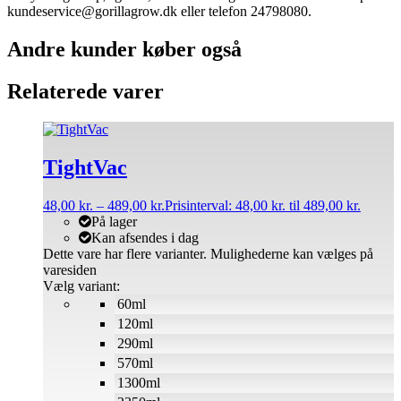
kundeservice@gorillagrow.dk eller telefon 24798080.
Andre kunder køber også
Relaterede varer
TightVac
48,00
kr.
–
489,00
kr.
Prisinterval: 48,00 kr. til 489,00 kr.
På lager
Kan afsendes i dag
Dette vare har flere varianter. Mulighederne kan vælges på
varesiden
Vælg variant:
60ml
120ml
290ml
570ml
1300ml