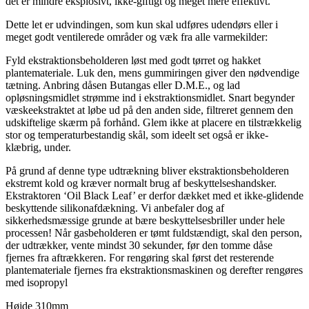
det er mindre eksplosivt, ikke-giftigt og meget mere effektivt.
Dette let er udvindingen, som kun skal udføres udendørs eller i
meget godt ventilerede områder og væk fra alle varmekilder:
Fyld ekstraktionsbeholderen løst med godt tørret og hakket
plantemateriale. Luk den, mens gummiringen giver den nødvendige
tætning. Anbring dåsen Butangas eller D.M.E., og lad
opløsningsmidlet strømme ind i ekstraktionsmidlet. Snart begynder
væskeekstraktet at løbe ud på den anden side, filtreret gennem den
udskiftelige skærm på forhånd. Glem ikke at placere en tilstrækkelig
stor og temperaturbestandig skål, som ideelt set også er ikke-
klæbrig, under.
På grund af denne type udtrækning bliver ekstraktionsbeholderen
ekstremt kold og kræver normalt brug af beskyttelseshandsker.
Ekstraktoren ‘Oil Black Leaf’ er derfor dækket med et ikke-glidende
beskyttende silikonafdækning. Vi anbefaler dog af
sikkerhedsmæssige grunde at bære beskyttelsesbriller under hele
processen! Når gasbeholderen er tømt fuldstændigt, skal den person,
der udtrækker, vente mindst 30 sekunder, før den tomme dåse
fjernes fra aftrækkeren. For rengøring skal først det resterende
plantemateriale fjernes fra ekstraktionsmaskinen og derefter rengøres
med isopropyl
Højde 310mm