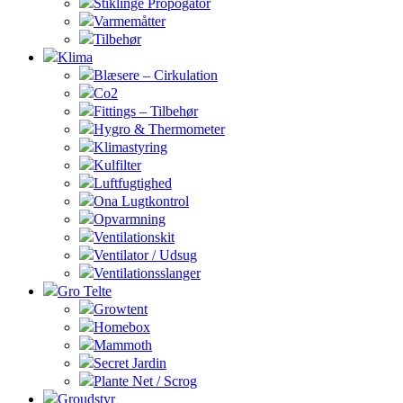
Stiklinge Propogator
Varmemåtter
Tilbehør
Klima
Blæsere – Cirkulation
Co2
Fittings – Tilbehør
Hygro & Thermometer
Klimastyring
Kulfilter
Luftfugtighed
Ona Lugtkontrol
Opvarmning
Ventilationskit
Ventilator / Udsug
Ventilationsslanger
Gro Telte
Growtent
Homebox
Mammoth
Secret Jardin
Plante Net / Scrog
Groudstyr