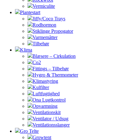
Vermiculite
Plantestart
Jiffy/Coco Trays
Rodhormon
Stiklinge Propogator
Varmemåtter
Tilbehør
Klima
Blæsere – Cirkulation
Co2
Fittings – Tilbehør
Hygro & Thermometer
Klimastyring
Kulfilter
Luftfugtighed
Ona Lugtkontrol
Opvarmning
Ventilationskit
Ventilator / Udsug
Ventilationsslanger
Gro Telte
Growtent