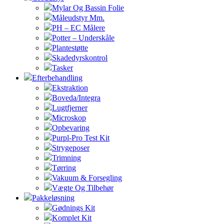
Mylar Og Bassin Folie
Måleudstyr Mm.
PH – EC Målere
Potter – Underskåle
Plantestøtte
Skadedyrskontrol
Tasker
Efterbehandling
Ekstraktion
Boveda/Integra
Lugtfjerner
Microskop
Opbevaring
Purpl-Pro Test Kit
Strygeposer
Trimning
Tørring
Vakuum & Forsegling
Vægte Og Tilbehør
Pakkeløsning
Gødnings Kit
Komplet Kit