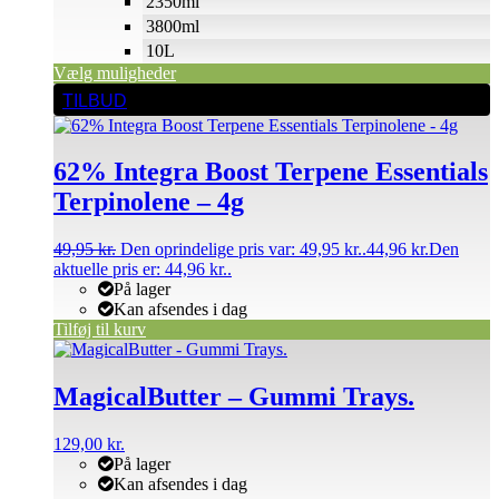
2350ml
3800ml
10L
Vælg muligheder
TILBUD
62% Integra Boost Terpene Essentials
Terpinolene – 4g
49,95
kr.
Den oprindelige pris var: 49,95 kr..
44,96
kr.
Den
aktuelle pris er: 44,96 kr..
På lager
Kan afsendes i dag
Tilføj til kurv
MagicalButter – Gummi Trays.
129,00
kr.
På lager
Kan afsendes i dag