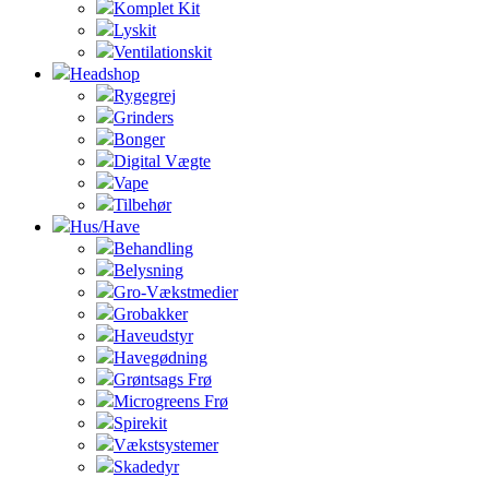
Komplet Kit
Lyskit
Ventilationskit
Headshop
Rygegrej
Grinders
Bonger
Digital Vægte
Vape
Tilbehør
Hus/Have
Behandling
Belysning
Gro-Vækstmedier
Grobakker
Haveudstyr
Havegødning
Grøntsags Frø
Microgreens Frø
Spirekit
Vækstsystemer
Skadedyr