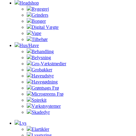
Headshop
Rygegrej
Grinders
Bonger
Digital Vægte
Vape
Tilbehør
Hus/Have
Behandling
Belysning
Gro-Vækstmedier
Grobakker
Haveudstyr
Havegødning
Grøntsags Frø
Microgreens Frø
Spirekit
Vækstsystemer
Skadedyr
Lys
Elartikler
Lysstyring