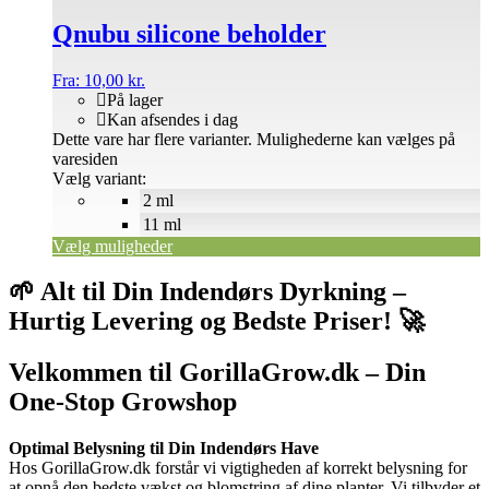
Qnubu silicone beholder
Fra:
10,00
kr.
På lager
Kan afsendes i dag
Dette vare har flere varianter. Mulighederne kan vælges på
varesiden
Vælg variant:
2 ml
11 ml
Vælg muligheder
🌱 Alt til Din Indendørs Dyrkning –
Hurtig Levering og Bedste Priser! 🚀
Velkommen til GorillaGrow.dk – Din
One-Stop Growshop
Optimal Belysning til Din Indendørs Have
Hos GorillaGrow.dk forstår vi vigtigheden af korrekt belysning for
at opnå den bedste vækst og blomstring af dine planter. Vi tilbyder et