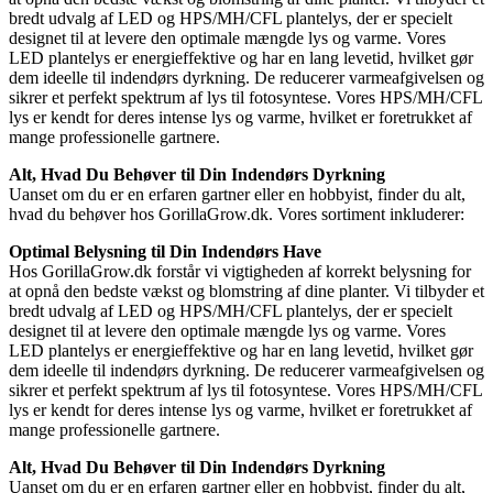
bredt udvalg af LED og HPS/MH/CFL plantelys, der er specielt
designet til at levere den optimale mængde lys og varme. Vores
LED plantelys er energieffektive og har en lang levetid, hvilket gør
dem ideelle til indendørs dyrkning. De reducerer varmeafgivelsen og
sikrer et perfekt spektrum af lys til fotosyntese. Vores HPS/MH/CFL
lys er kendt for deres intense lys og varme, hvilket er foretrukket af
mange professionelle gartnere.
Alt, Hvad Du Behøver til Din Indendørs Dyrkning
Uanset om du er en erfaren gartner eller en hobbyist, finder du alt,
hvad du behøver hos GorillaGrow.dk. Vores sortiment inkluderer:
Optimal Belysning til Din Indendørs Have
Hos GorillaGrow.dk forstår vi vigtigheden af korrekt belysning for
at opnå den bedste vækst og blomstring af dine planter. Vi tilbyder et
bredt udvalg af LED og HPS/MH/CFL plantelys, der er specielt
designet til at levere den optimale mængde lys og varme. Vores
LED plantelys er energieffektive og har en lang levetid, hvilket gør
dem ideelle til indendørs dyrkning. De reducerer varmeafgivelsen og
sikrer et perfekt spektrum af lys til fotosyntese. Vores HPS/MH/CFL
lys er kendt for deres intense lys og varme, hvilket er foretrukket af
mange professionelle gartnere.
Alt, Hvad Du Behøver til Din Indendørs Dyrkning
Uanset om du er en erfaren gartner eller en hobbyist, finder du alt,