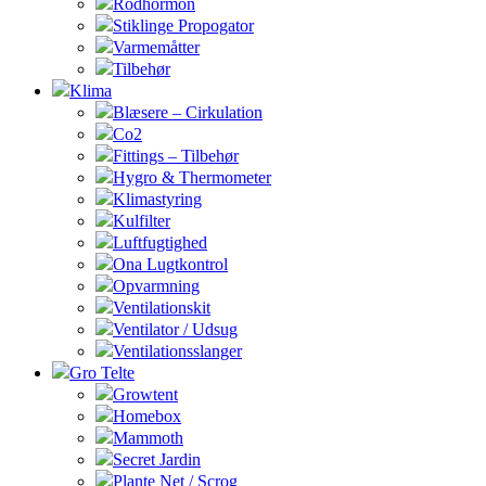
Rodhormon
Stiklinge Propogator
Varmemåtter
Tilbehør
Klima
Blæsere – Cirkulation
Co2
Fittings – Tilbehør
Hygro & Thermometer
Klimastyring
Kulfilter
Luftfugtighed
Ona Lugtkontrol
Opvarmning
Ventilationskit
Ventilator / Udsug
Ventilationsslanger
Gro Telte
Growtent
Homebox
Mammoth
Secret Jardin
Plante Net / Scrog