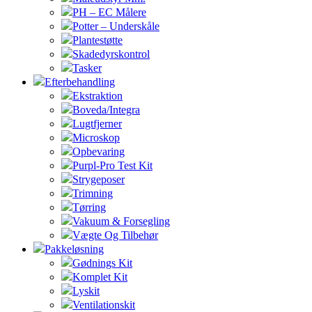
PH – EC Målere
Potter – Underskåle
Plantestøtte
Skadedyrskontrol
Tasker
Efterbehandling
Ekstraktion
Boveda/Integra
Lugtfjerner
Microskop
Opbevaring
Purpl-Pro Test Kit
Strygeposer
Trimning
Tørring
Vakuum & Forsegling
Vægte Og Tilbehør
Pakkeløsning
Gødnings Kit
Komplet Kit
Lyskit
Ventilationskit