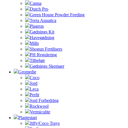
Canna
Dutch Pro
Green House Powder Feeding
Terra Aquatica
Plagron
Gødnings Kit
Havegødning
Mills
Shogun Fertilisers
PH Regulering
Tilbehør
Gødnings Skemaer
Gromedie
Coco
Jord
Leca
Perlit
Jord Forbedring
Rockwool
Vermiculite
Plantestart
Jiffy/Coco Trays