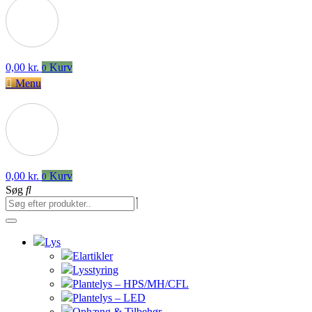
0,00
kr.
Kurv
0
Menu
0,00
kr.
Kurv
0
Søg
Lys
Elartikler
Lysstyring
Plantelys – HPS/MH/CFL
Plantelys – LED
Ophæng & Tilbehør