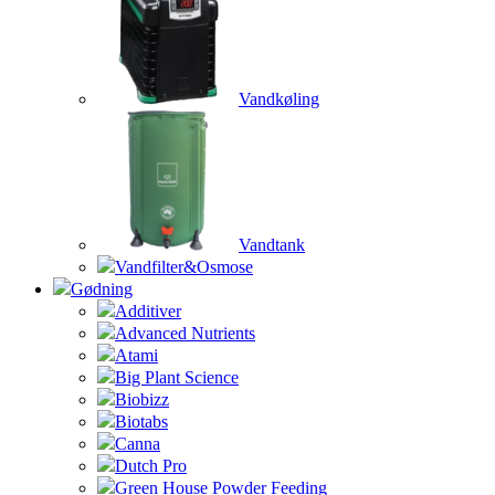
Vandkøling
Vandtank
Vandfilter&Osmose
Gødning
Additiver
Advanced Nutrients
Atami
Big Plant Science
Biobizz
Biotabs
Canna
Dutch Pro
Green House Powder Feeding