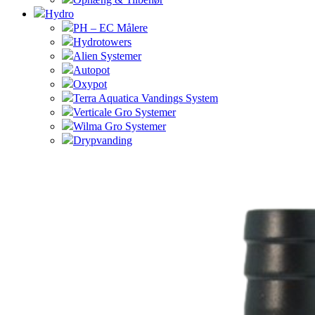
Hydro
PH – EC Målere
Hydrotowers
Alien Systemer
Autopot
Oxypot
Terra Aquatica Vandings System
Verticale Gro Systemer
Wilma Gro Systemer
Drypvanding