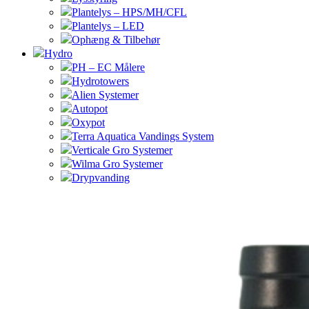
Plantelys – HPS/MH/CFL
Plantelys – LED
Ophæng & Tilbehør
Hydro
PH – EC Målere
Hydrotowers
Alien Systemer
Autopot
Oxypot
Terra Aquatica Vandings System
Verticale Gro Systemer
Wilma Gro Systemer
Drypvanding