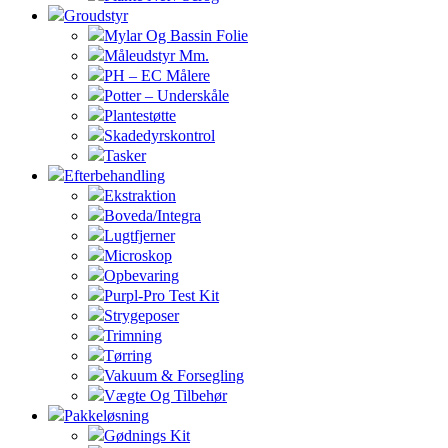
Groudstyr
Mylar Og Bassin Folie
Måleudstyr Mm.
PH – EC Målere
Potter – Underskåle
Plantestøtte
Skadedyrskontrol
Tasker
Efterbehandling
Ekstraktion
Boveda/Integra
Lugtfjerner
Microskop
Opbevaring
Purpl-Pro Test Kit
Strygeposer
Trimning
Tørring
Vakuum & Forsegling
Vægte Og Tilbehør
Pakkeløsning
Gødnings Kit