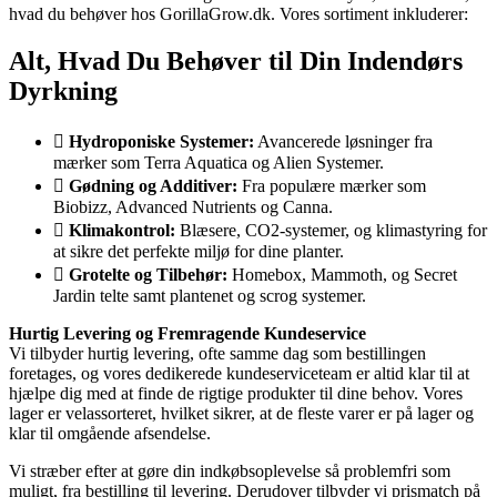
hvad du behøver hos GorillaGrow.dk. Vores sortiment inkluderer:
Alt, Hvad Du Behøver til Din Indendørs
Dyrkning
Hydroponiske Systemer:
Avancerede løsninger fra
mærker som Terra Aquatica og Alien Systemer.
Gødning og Additiver:
Fra populære mærker som
Biobizz, Advanced Nutrients og Canna.
Klimakontrol:
Blæsere, CO2-systemer, og klimastyring for
at sikre det perfekte miljø for dine planter.
Grotelte og Tilbehør:
Homebox, Mammoth, og Secret
Jardin telte samt plantenet og scrog systemer.
Hurtig Levering og Fremragende Kundeservice
Vi tilbyder hurtig levering, ofte samme dag som bestillingen
foretages, og vores dedikerede kundeserviceteam er altid klar til at
hjælpe dig med at finde de rigtige produkter til dine behov. Vores
lager er velassorteret, hvilket sikrer, at de fleste varer er på lager og
klar til omgående afsendelse.
Vi stræber efter at gøre din indkøbsoplevelse så problemfri som
muligt, fra bestilling til levering. Derudover tilbyder vi prismatch på