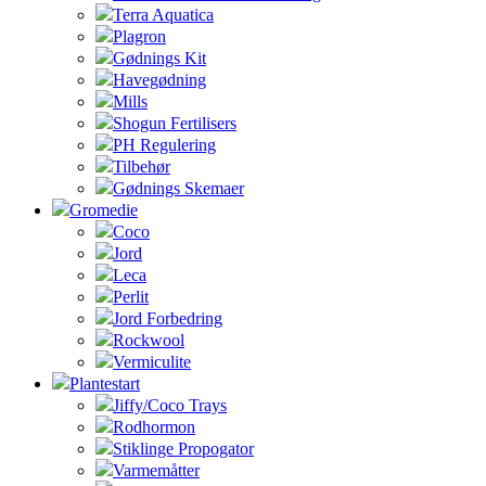
Terra Aquatica
Plagron
Gødnings Kit
Havegødning
Mills
Shogun Fertilisers
PH Regulering
Tilbehør
Gødnings Skemaer
Gromedie
Coco
Jord
Leca
Perlit
Jord Forbedring
Rockwool
Vermiculite
Plantestart
Jiffy/Coco Trays
Rodhormon
Stiklinge Propogator
Varmemåtter