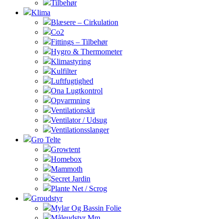
Tilbehør
Klima
Blæsere – Cirkulation
Co2
Fittings – Tilbehør
Hygro & Thermometer
Klimastyring
Kulfilter
Luftfugtighed
Ona Lugtkontrol
Opvarmning
Ventilationskit
Ventilator / Udsug
Ventilationsslanger
Gro Telte
Growtent
Homebox
Mammoth
Secret Jardin
Plante Net / Scrog
Groudstyr
Mylar Og Bassin Folie
Måleudstyr Mm.