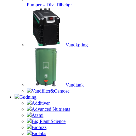
Pumper – Div. Tilbehør
Vandkøling
Vandtank
Vandfilter&Osmose
Gødning
Additiver
Advanced Nutrients
Atami
Big Plant Science
Biobizz
Biotabs