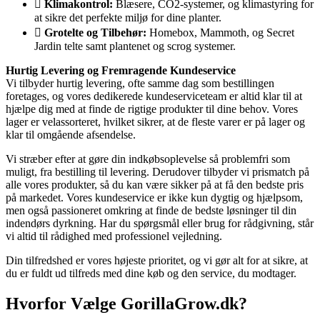
Klimakontrol:
Blæsere, CO2-systemer, og klimastyring for
at sikre det perfekte miljø for dine planter.
Grotelte og Tilbehør:
Homebox, Mammoth, og Secret
Jardin telte samt plantenet og scrog systemer.
Hurtig Levering og Fremragende Kundeservice
Vi tilbyder hurtig levering, ofte samme dag som bestillingen
foretages, og vores dedikerede kundeserviceteam er altid klar til at
hjælpe dig med at finde de rigtige produkter til dine behov. Vores
lager er velassorteret, hvilket sikrer, at de fleste varer er på lager og
klar til omgående afsendelse.
Vi stræber efter at gøre din indkøbsoplevelse så problemfri som
muligt, fra bestilling til levering. Derudover tilbyder vi prismatch på
alle vores produkter, så du kan være sikker på at få den bedste pris
på markedet. Vores kundeservice er ikke kun dygtig og hjælpsom,
men også passioneret omkring at finde de bedste løsninger til din
indendørs dyrkning. Har du spørgsmål eller brug for rådgivning, står
vi altid til rådighed med professionel vejledning.
Din tilfredshed er vores højeste prioritet, og vi gør alt for at sikre, at
du er fuldt ud tilfreds med dine køb og den service, du modtager.
Hvorfor Vælge GorillaGrow.dk?