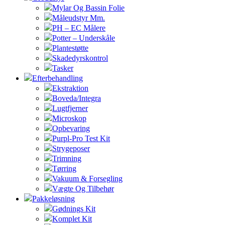
Mylar Og Bassin Folie
Måleudstyr Mm.
PH – EC Målere
Potter – Underskåle
Plantestøtte
Skadedyrskontrol
Tasker
Efterbehandling
Ekstraktion
Boveda/Integra
Lugtfjerner
Microskop
Opbevaring
Purpl-Pro Test Kit
Strygeposer
Trimning
Tørring
Vakuum & Forsegling
Vægte Og Tilbehør
Pakkeløsning
Gødnings Kit
Komplet Kit