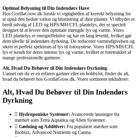
Optimal Belysning til Din Indendørs Have
Hos GorillaGrow.dk forstår vi vigtigheden af korrekt belysning for
at opnå den bedste vækst og blomstring af dine planter. Vi tilbyder et
bredt udvalg af LED og HPS/MH/CFL plantelys, der er specielt
designet til at levere den optimale mængde lys og varme. Vores
LED plantelys er energieffektive og har en lang levetid, hvilket gør
dem ideelle til indendørs dyrkning. De reducerer varmeafgivelsen og
sikrer et perfekt spektrum af lys til fotosyntese. Vores HPS/MH/CFL
lys er kendt for deres intense lys og varme, hvilket er foretrukket af
mange professionelle gartnere.
Alt, Hvad Du Behøver til Din Indendørs Dyrkning
Uanset om du er en erfaren gartner eller en hobbyist, finder du alt,
hvad du behøver hos GorillaGrow.dk. Vores sortiment inkluderer:
Alt, Hvad Du Behøver til Din Indendørs
Dyrkning
Hydroponiske Systemer:
Avancerede løsninger fra
mærker som Terra Aquatica og Alien Systemer.
Gødning og Additiver:
Fra populære mærker som
Biobizz, Advanced Nutrients og Canna.