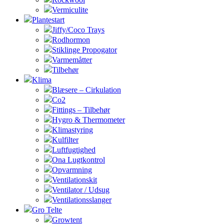
Vermiculite
Plantestart
Jiffy/Coco Trays
Rodhormon
Stiklinge Propogator
Varmemåtter
Tilbehør
Klima
Blæsere – Cirkulation
Co2
Fittings – Tilbehør
Hygro & Thermometer
Klimastyring
Kulfilter
Luftfugtighed
Ona Lugtkontrol
Opvarmning
Ventilationskit
Ventilator / Udsug
Ventilationsslanger
Gro Telte
Growtent