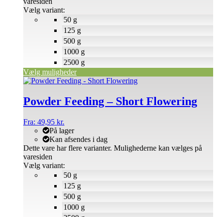
varesiden
Vælg variant:
50 g
125 g
500 g
1000 g
2500 g
Vælg muligheder
Powder Feeding – Short Flowering
Fra:
49,95
kr.
På lager
Kan afsendes i dag
Dette vare har flere varianter. Mulighederne kan vælges på
varesiden
Vælg variant:
50 g
125 g
500 g
1000 g