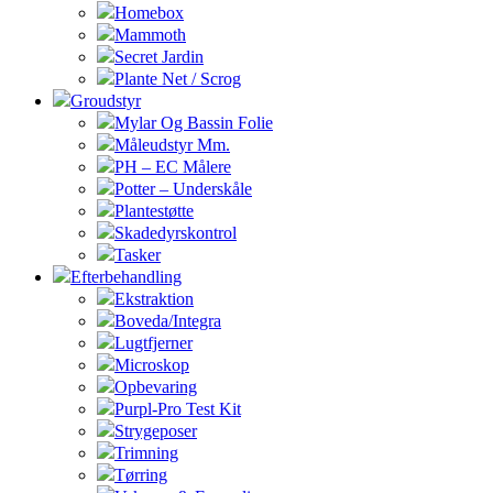
Homebox
Mammoth
Secret Jardin
Plante Net / Scrog
Groudstyr
Mylar Og Bassin Folie
Måleudstyr Mm.
PH – EC Målere
Potter – Underskåle
Plantestøtte
Skadedyrskontrol
Tasker
Efterbehandling
Ekstraktion
Boveda/Integra
Lugtfjerner
Microskop
Opbevaring
Purpl-Pro Test Kit
Strygeposer
Trimning
Tørring