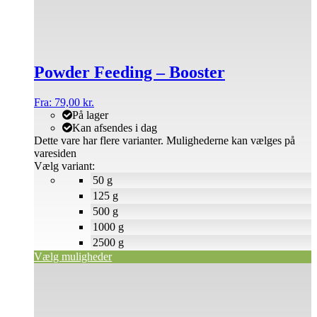
Powder Feeding – Booster
Fra:
79,00
kr.
På lager
Kan afsendes i dag
Dette vare har flere varianter. Mulighederne kan vælges på
varesiden
Vælg variant:
50 g
125 g
500 g
1000 g
2500 g
Vælg muligheder