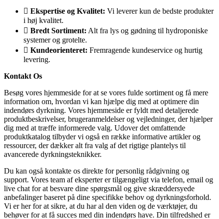
Ekspertise og Kvalitet:
Vi leverer kun de bedste produkter
i høj kvalitet.
Bredt Sortiment:
Alt fra lys og gødning til hydroponiske
systemer og grotelte.
Kundeorienteret:
Fremragende kundeservice og hurtig
levering.
Kontakt Os
Besøg vores hjemmeside for at se vores fulde sortiment og få mere
information om, hvordan vi kan hjælpe dig med at optimere din
indendørs dyrkning. Vores hjemmeside er fyldt med detaljerede
produktbeskrivelser, brugeranmeldelser og vejledninger, der hjælper
dig med at træffe informerede valg. Udover det omfattende
produktkatalog tilbyder vi også en række informative artikler og
ressourcer, der dækker alt fra valg af det rigtige plantelys til
avancerede dyrkningsteknikker.
Du kan også kontakte os direkte for personlig rådgivning og
support. Vores team af eksperter er tilgængeligt via telefon, email og
live chat for at besvare dine spørgsmål og give skræddersyede
anbefalinger baseret på dine specifikke behov og dyrkningsforhold.
Vi er her for at sikre, at du har al den viden og de værktøjer, du
behøver for at få succes med din indendørs have. Din tilfredshed er