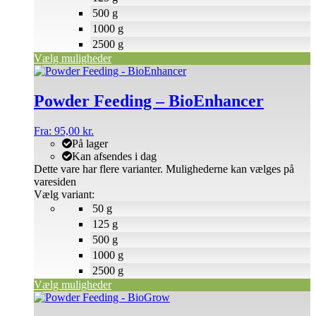
500 g
1000 g
2500 g
Vælg muligheder
Powder Feeding – BioEnhancer
Fra:
95,00
kr.
På lager
Kan afsendes i dag
Dette vare har flere varianter. Mulighederne kan vælges på
varesiden
Vælg variant:
50 g
125 g
500 g
1000 g
2500 g
Vælg muligheder