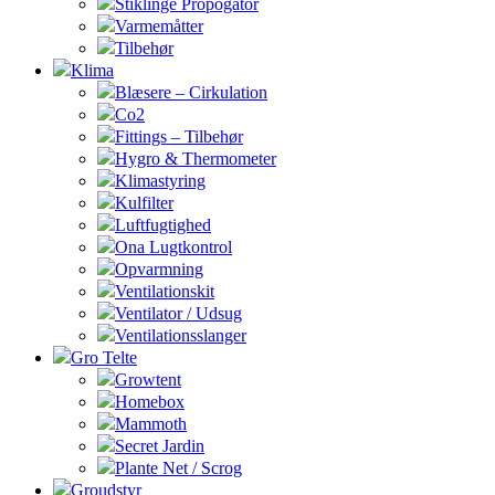
Stiklinge Propogator
Varmemåtter
Tilbehør
Klima
Blæsere – Cirkulation
Co2
Fittings – Tilbehør
Hygro & Thermometer
Klimastyring
Kulfilter
Luftfugtighed
Ona Lugtkontrol
Opvarmning
Ventilationskit
Ventilator / Udsug
Ventilationsslanger
Gro Telte
Growtent
Homebox
Mammoth
Secret Jardin
Plante Net / Scrog
Groudstyr