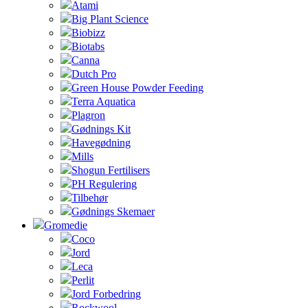
Atami
Big Plant Science
Biobizz
Biotabs
Canna
Dutch Pro
Green House Powder Feeding
Terra Aquatica
Plagron
Gødnings Kit
Havegødning
Mills
Shogun Fertilisers
PH Regulering
Tilbehør
Gødnings Skemaer
Gromedie
Coco
Jord
Leca
Perlit
Jord Forbedring
Rockwool