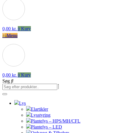
0,00
kr.
Kurv
0
Menu
0,00
kr.
Kurv
0
Søg
Lys
Elartikler
Lysstyring
Plantelys – HPS/MH/CFL
Plantelys – LED
Ophæng & Tilbehør