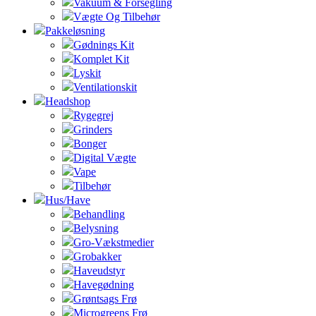
Vakuum & Forsegling
Vægte Og Tilbehør
Pakkeløsning
Gødnings Kit
Komplet Kit
Lyskit
Ventilationskit
Headshop
Rygegrej
Grinders
Bonger
Digital Vægte
Vape
Tilbehør
Hus/Have
Behandling
Belysning
Gro-Vækstmedier
Grobakker
Haveudstyr
Havegødning
Grøntsags Frø
Microgreens Frø