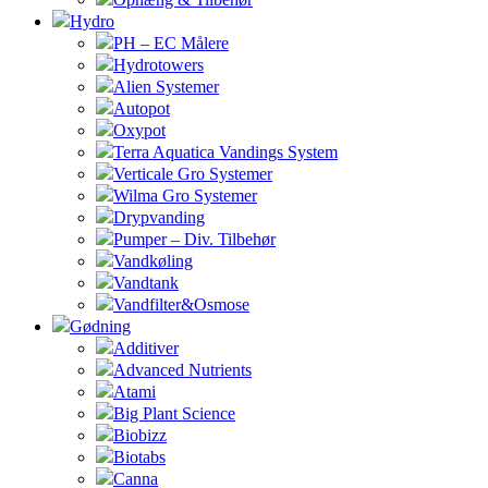
Hydro
PH – EC Målere
Hydrotowers
Alien Systemer
Autopot
Oxypot
Terra Aquatica Vandings System
Verticale Gro Systemer
Wilma Gro Systemer
Drypvanding
Pumper – Div. Tilbehør
Vandkøling
Vandtank
Vandfilter&Osmose
Gødning
Additiver
Advanced Nutrients
Atami
Big Plant Science
Biobizz
Biotabs
Canna