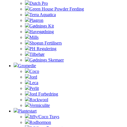
Dutch Pro
Green House Powder Feeding
Terra Aquatica
Plagron
Gødnings Kit
Havegødning
Mills
Shogun Fertilisers
PH Regulering
Tilbehør
Gødnings Skemaer
Gromedie
Coco
Jord
Leca
Perlit
Jord Forbedring
Rockwool
Vermiculite
Plantestart
Jiffy/Coco Trays
Rodhormon