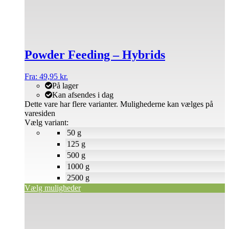
Powder Feeding – Hybrids
Fra:
49,95
kr.
På lager
Kan afsendes i dag
Dette vare har flere varianter. Mulighederne kan vælges på
varesiden
Vælg variant:
50 g
125 g
500 g
1000 g
2500 g
Vælg muligheder