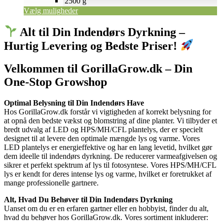
2500 g
Vælg muligheder
Alt til Din Indendørs Dyrkning –
Hurtig Levering og Bedste Priser!
Velkommen til GorillaGrow.dk – Din
One-Stop Growshop
Optimal Belysning til Din Indendørs Have
Hos GorillaGrow.dk forstår vi vigtigheden af korrekt belysning for
at opnå den bedste vækst og blomstring af dine planter. Vi tilbyder et
bredt udvalg af LED og HPS/MH/CFL plantelys, der er specielt
designet til at levere den optimale mængde lys og varme. Vores
LED plantelys er energieffektive og har en lang levetid, hvilket gør
dem ideelle til indendørs dyrkning. De reducerer varmeafgivelsen og
sikrer et perfekt spektrum af lys til fotosyntese. Vores HPS/MH/CFL
lys er kendt for deres intense lys og varme, hvilket er foretrukket af
mange professionelle gartnere.
Alt, Hvad Du Behøver til Din Indendørs Dyrkning
Uanset om du er en erfaren gartner eller en hobbyist, finder du alt,
hvad du behøver hos GorillaGrow.dk. Vores sortiment inkluderer: