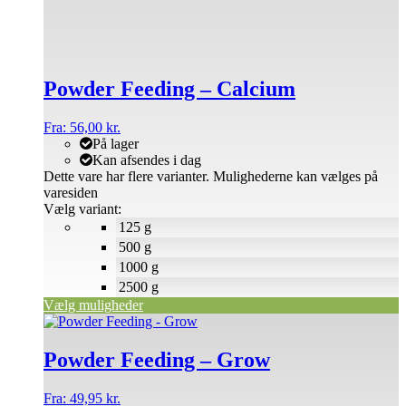
Powder Feeding – Calcium
Fra:
56,00
kr.
På lager
Kan afsendes i dag
Dette vare har flere varianter. Mulighederne kan vælges på
varesiden
Vælg variant:
125 g
500 g
1000 g
2500 g
Vælg muligheder
Powder Feeding – Grow
Fra:
49,95
kr.