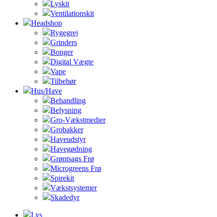
Lyskit
Ventilationskit
Headshop
Rygegrej
Grinders
Bonger
Digital Vægte
Vape
Tilbehør
Hus/Have
Behandling
Belysning
Gro-Vækstmedier
Grobakker
Haveudstyr
Havegødning
Grøntsags Frø
Microgreens Frø
Spirekit
Vækstsystemer
Skadedyr
Lys