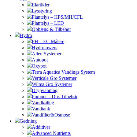
Elartikler
Lysstyring
Plantelys – HPS/MH/CFL
Plantelys – LED
Ophæng & Tilbehør
Hydro
PH – EC Målere
Hydrotowers
Alien Systemer
Autopot
Oxypot
Terra Aquatica Vandings System
Verticale Gro Systemer
Wilma Gro Systemer
Drypvanding
Pumper – Div. Tilbehør
Vandkøling
Vandtank
Vandfilter&Osmose
Gødning
Additiver
Advanced Nutrients