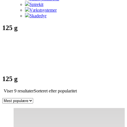
Spirekit
Vækstsystemer
Skadedyr
125 g
125 g
Viser 9 resultater
Sorteret efter popularitet