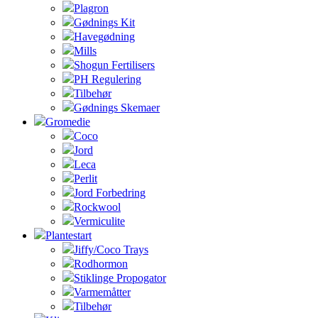
Plagron
Gødnings Kit
Havegødning
Mills
Shogun Fertilisers
PH Regulering
Tilbehør
Gødnings Skemaer
Gromedie
Coco
Jord
Leca
Perlit
Jord Forbedring
Rockwool
Vermiculite
Plantestart
Jiffy/Coco Trays
Rodhormon
Stiklinge Propogator
Varmemåtter
Tilbehør