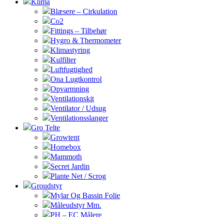
Klima
Blæsere – Cirkulation
Co2
Fittings – Tilbehør
Hygro & Thermometer
Klimastyring
Kulfilter
Luftfugtighed
Ona Lugtkontrol
Opvarmning
Ventilationskit
Ventilator / Udsug
Ventilationsslanger
Gro Telte
Growtent
Homebox
Mammoth
Secret Jardin
Plante Net / Scrog
Groudstyr
Mylar Og Bassin Folie
Måleudstyr Mm.
PH – EC Målere