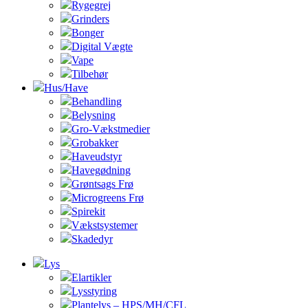
Rygegrej
Grinders
Bonger
Digital Vægte
Vape
Tilbehør
Hus/Have
Behandling
Belysning
Gro-Vækstmedier
Grobakker
Haveudstyr
Havegødning
Grøntsags Frø
Microgreens Frø
Spirekit
Vækstsystemer
Skadedyr
Lys
Elartikler
Lysstyring
Plantelys – HPS/MH/CFL