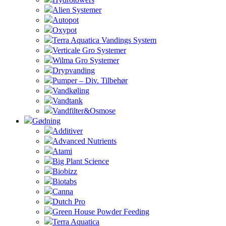
Alien Systemer
Autopot
Oxypot
Terra Aquatica Vandings System
Verticale Gro Systemer
Wilma Gro Systemer
Drypvanding
Pumper – Div. Tilbehør
Vandkøling
Vandtank
Vandfilter&Osmose
Gødning
Additiver
Advanced Nutrients
Atami
Big Plant Science
Biobizz
Biotabs
Canna
Dutch Pro
Green House Powder Feeding
Terra Aquatica