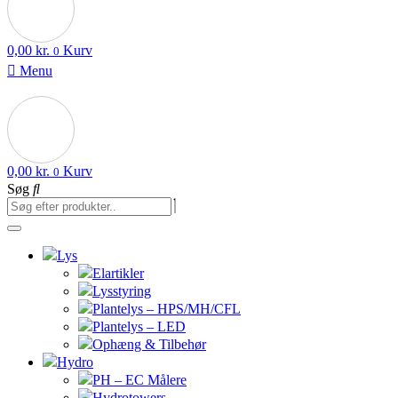
0,00
kr.
Kurv
0
Menu
0,00
kr.
Kurv
0
Søg
Lys
Elartikler
Lysstyring
Plantelys – HPS/MH/CFL
Plantelys – LED
Ophæng & Tilbehør
Hydro
PH – EC Målere
Hydrotowers