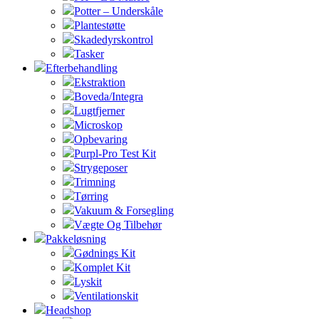
Potter – Underskåle
Plantestøtte
Skadedyrskontrol
Tasker
Efterbehandling
Ekstraktion
Boveda/Integra
Lugtfjerner
Microskop
Opbevaring
Purpl-Pro Test Kit
Strygeposer
Trimning
Tørring
Vakuum & Forsegling
Vægte Og Tilbehør
Pakkeløsning
Gødnings Kit
Komplet Kit
Lyskit
Ventilationskit
Headshop