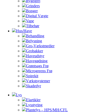
Rygegrej
Grinders
Bonger
Digital Vægte
Vape
Tilbehør
Hus/Have
Behandling
Belysning
Gro-Vækstmedier
Grobakker
Haveudstyr
Havegødning
Grøntsags Frø
Microgreens Frø
Spirekit
Vækstsystemer
Skadedyr
Lys
Elartikler
Lysstyring
Plantelys – HPS/MH/CFL