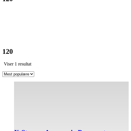
120
Viser 1 resultat
Dette
vare
har
flere
varianter.
Mulighederne
kan
vælges
på