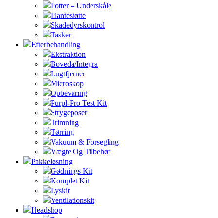
Potter – Underskåle
Plantestøtte
Skadedyrskontrol
Tasker
Efterbehandling
Ekstraktion
Boveda/Integra
Lugtfjerner
Microskop
Opbevaring
Purpl-Pro Test Kit
Strygeposer
Trimning
Tørring
Vakuum & Forsegling
Vægte Og Tilbehør
Pakkeløsning
Gødnings Kit
Komplet Kit
Lyskit
Ventilationskit
Headshop