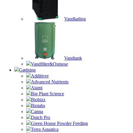
Vandkøling
Vandtank
Vandfilter&Osmose
Gødning
Additiver
Advanced Nutrients
Atami
Big Plant Science
Biobizz
Biotabs
Canna
Dutch Pro
Green House Powder Feeding
Terra Aquatica