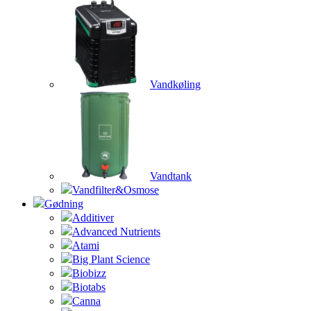
Vandkøling
Vandtank
Vandfilter&Osmose
Gødning
Additiver
Advanced Nutrients
Atami
Big Plant Science
Biobizz
Biotabs
Canna