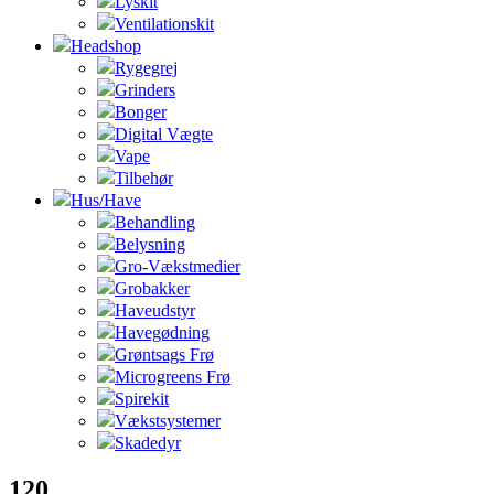
Lyskit
Ventilationskit
Headshop
Rygegrej
Grinders
Bonger
Digital Vægte
Vape
Tilbehør
Hus/Have
Behandling
Belysning
Gro-Vækstmedier
Grobakker
Haveudstyr
Havegødning
Grøntsags Frø
Microgreens Frø
Spirekit
Vækstsystemer
Skadedyr
120