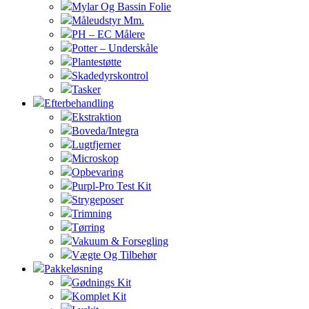
Mylar Og Bassin Folie
Måleudstyr Mm.
PH – EC Målere
Potter – Underskåle
Plantestøtte
Skadedyrskontrol
Tasker
Efterbehandling
Ekstraktion
Boveda/Integra
Lugtfjerner
Microskop
Opbevaring
Purpl-Pro Test Kit
Strygeposer
Trimning
Tørring
Vakuum & Forsegling
Vægte Og Tilbehør
Pakkeløsning
Gødnings Kit
Komplet Kit