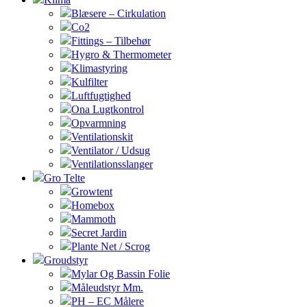
Blæsere – Cirkulation
Co2
Fittings – Tilbehør
Hygro & Thermometer
Klimastyring
Kulfilter
Luftfugtighed
Ona Lugtkontrol
Opvarmning
Ventilationskit
Ventilator / Udsug
Ventilationsslanger
Gro Telte
Growtent
Homebox
Mammoth
Secret Jardin
Plante Net / Scrog
Groudstyr
Mylar Og Bassin Folie
Måleudstyr Mm.
PH – EC Målere