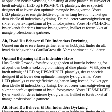
at opnå den bedste vækst og blomstring af dine planter. Vi tilbyder et
bredt udvalg af LED og HPS/MH/CFL plantelys, der er specielt
designet til at levere den optimale mængde lys og varme. Vores
LED plantelys er energieffektive og har en lang levetid, hvilket gør
dem ideelle til indendørs dyrkning. De reducerer varmeafgivelsen og
sikrer et perfekt spektrum af lys til fotosyntese. Vores HPS/MH/CFL
lys er kendt for deres intense lys og varme, hvilket er foretrukket af
mange professionelle gartnere.
Alt, Hvad Du Behøver til Din Indendørs Dyrkning
Uanset om du er en erfaren gartner eller en hobbyist, finder du alt,
hvad du behøver hos GorillaGrow.dk. Vores sortiment inkluderer:
Optimal Belysning til Din Indendørs Have
Hos GorillaGrow.dk forstår vi vigtigheden af korrekt belysning for
at opnå den bedste vækst og blomstring af dine planter. Vi tilbyder et
bredt udvalg af LED og HPS/MH/CFL plantelys, der er specielt
designet til at levere den optimale mængde lys og varme. Vores
LED plantelys er energieffektive og har en lang levetid, hvilket gør
dem ideelle til indendørs dyrkning. De reducerer varmeafgivelsen og
sikrer et perfekt spektrum af lys til fotosyntese. Vores HPS/MH/CFL
lys er kendt for deres intense lys og varme, hvilket er foretrukket af
mange professionelle gartnere.
Alt, Hvad Du Behøver til Din Indendørs Dyrkning
Uanset om du er en erfaren gartner eller en hobbyist, finder du alt,