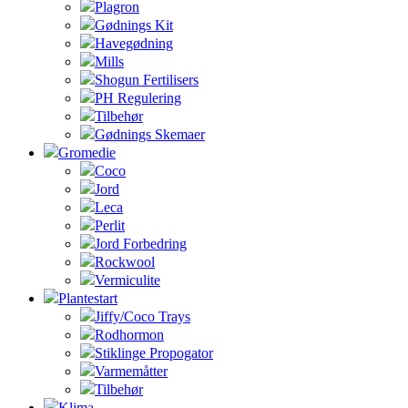
Plagron
Gødnings Kit
Havegødning
Mills
Shogun Fertilisers
PH Regulering
Tilbehør
Gødnings Skemaer
Gromedie
Coco
Jord
Leca
Perlit
Jord Forbedring
Rockwool
Vermiculite
Plantestart
Jiffy/Coco Trays
Rodhormon
Stiklinge Propogator
Varmemåtter
Tilbehør
Klima