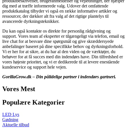
produktbeskrivelser, brugeranmeldelser og vejledninger, der hjælper
dig med at træffe informerede valg. Udover det omfattende
produktkatalog tilbyder vi også en række informative artikler og
ressourcer, der dækker alt fra valg af det rigtige plantelys til
avancerede dyrkningsteknikker.
Du kan også kontakte os direkte for personlig rådgivning og
support. Vores team af eksperter er tilgængeligt via telefon, email og
live chat for at besvare dine spørgsmål og give skræddersyede
anbefalinger baseret på dine specifikke behov og dyrkningsforhold.
Vi er her for at sikre, at du har al den viden og de værktøjer, du
behøver for at få succes med din indendørs have. Din tilfredshed er
vores højeste prioritet, og vi er dedikerede til at levere enestående
kundeservice og support hele vejen.
GorillaGrow.dk – Din pålidelige partner i indendørs gartneri.
Vores Mest
Populære Kategorier
LED Lys
Gødning
Aktuelle tilbud