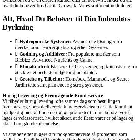
hvad du behøver hos GorillaGrow.dk. Vores sortiment inkluderer:
Alt, Hvad Du Behøver til Din Indendørs
Dyrkning
Hydroponiske Systemer:
Avancerede løsninger fra
mærker som Terra Aquatica og Alien Systemer.
Gødning og Additiver:
Fra populære mærker som
Biobizz, Advanced Nutrients og Canna.
Klimakontrol:
Blæsere, CO2-systemer, og klimastyring for
at sikre det perfekte miljø for dine planter.
Grotelte og Tilbehør:
Homebox, Mammoth, og Secret
Jardin telte samt plantenet og scrog systemer.
Hurtig Levering og Fremragende Kundeservice
Vi tilbyder hurtig levering, ofte samme dag som bestillingen
foretages, og vores dedikerede kundeserviceteam er altid klar til at
hjælpe dig med at finde de rigtige produkter til dine behov. Vores
lager er velassorteret, hvilket sikrer, at de fleste varer er på lager og
klar til omgående afsendelse.
Vi stræber efter at gøre din indkøbsoplevelse så problemfri som
muligt, fra bestilling til levering. Derudover tilbyder vi prismatch på