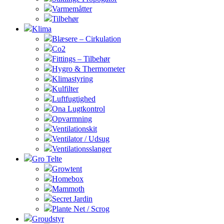
Varmemåtter
Tilbehør
Klima
Blæsere – Cirkulation
Co2
Fittings – Tilbehør
Hygro & Thermometer
Klimastyring
Kulfilter
Luftfugtighed
Ona Lugtkontrol
Opvarmning
Ventilationskit
Ventilator / Udsug
Ventilationsslanger
Gro Telte
Growtent
Homebox
Mammoth
Secret Jardin
Plante Net / Scrog
Groudstyr