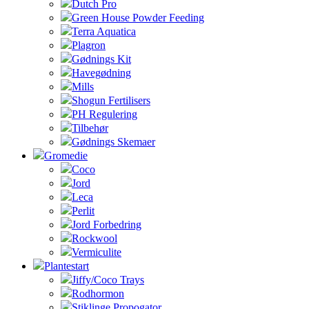
Dutch Pro
Green House Powder Feeding
Terra Aquatica
Plagron
Gødnings Kit
Havegødning
Mills
Shogun Fertilisers
PH Regulering
Tilbehør
Gødnings Skemaer
Gromedie
Coco
Jord
Leca
Perlit
Jord Forbedring
Rockwool
Vermiculite
Plantestart
Jiffy/Coco Trays
Rodhormon
Stiklinge Propogator