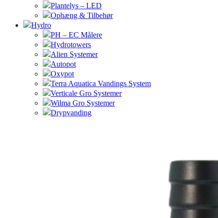
Plantelys – LED
Ophæng & Tilbehør
Hydro
PH – EC Målere
Hydrotowers
Alien Systemer
Autopot
Oxypot
Terra Aquatica Vandings System
Verticale Gro Systemer
Wilma Gro Systemer
Drypvanding