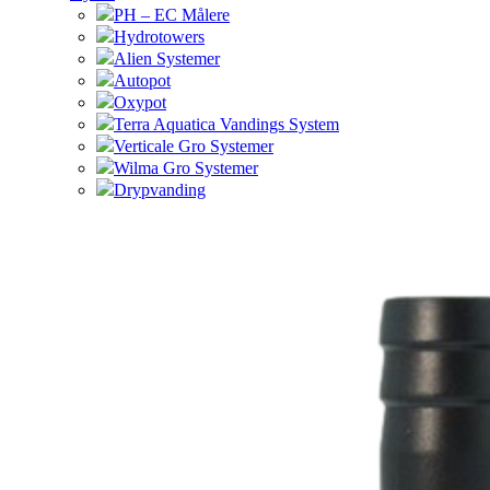
PH – EC Målere
Hydrotowers
Alien Systemer
Autopot
Oxypot
Terra Aquatica Vandings System
Verticale Gro Systemer
Wilma Gro Systemer
Drypvanding