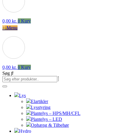
0,00
kr.
Kurv
0
Menu
0,00
kr.
Kurv
0
Søg
Lys
Elartikler
Lysstyring
Plantelys – HPS/MH/CFL
Plantelys – LED
Ophæng & Tilbehør
Hydro