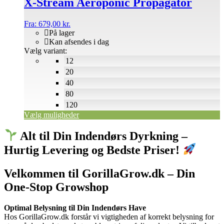
X-Stream Aeroponic Propagator
varesiden
Fra:
679,00
kr.
På lager
Kan afsendes i dag
Vælg variant:
12
20
40
80
120
Vælg muligheder
Alt til Din Indendørs Dyrkning –
Hurtig Levering og Bedste Priser!
Velkommen til GorillaGrow.dk – Din
One-Stop Growshop
Optimal Belysning til Din Indendørs Have
Hos GorillaGrow.dk forstår vi vigtigheden af korrekt belysning for