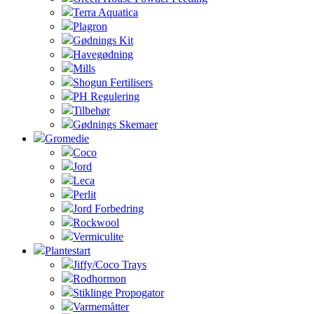
Terra Aquatica
Plagron
Gødnings Kit
Havegødning
Mills
Shogun Fertilisers
PH Regulering
Tilbehør
Gødnings Skemaer
Gromedie
Coco
Jord
Leca
Perlit
Jord Forbedring
Rockwool
Vermiculite
Plantestart
Jiffy/Coco Trays
Rodhormon
Stiklinge Propogator
Varmemåtter