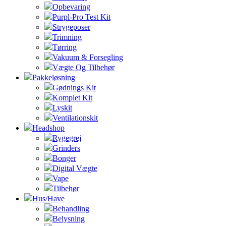
Opbevaring
Purpl-Pro Test Kit
Strygeposer
Trimning
Tørring
Vakuum & Forsegling
Vægte Og Tilbehør
Pakkeløsning
Gødnings Kit
Komplet Kit
Lyskit
Ventilationskit
Headshop
Rygegrej
Grinders
Bonger
Digital Vægte
Vape
Tilbehør
Hus/Have
Behandling
Belysning