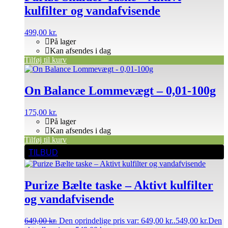
kulfilter og vandafvisende
499,00
kr.
På lager
Kan afsendes i dag
Tilføj til kurv
On Balance Lommevægt – 0,01-100g
175,00
kr.
På lager
Kan afsendes i dag
Tilføj til kurv
TILBUD
Purize Bælte taske – Aktivt kulfilter
og vandafvisende
649,00
kr.
Den oprindelige pris var: 649,00 kr..
549,00
kr.
Den