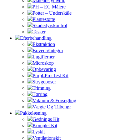
Måleudstyr Mm.
PH – EC Målere
Potter – Underskåle
Plantestøtte
Skadedyrskontrol
Tasker
Efterbehandling
Ekstraktion
Boveda/Integra
Lugtfjerner
Microskop
Opbevaring
Purpl-Pro Test Kit
Strygeposer
Trimning
Tørring
Vakuum & Forsegling
Vægte Og Tilbehør
Pakkeløsning
Gødnings Kit
Komplet Kit
Lyskit
Ventilationskit