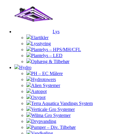
Lys
Elartikler
Lysstyring
Plantelys – HPS/MH/CFL
Plantelys – LED
Ophæng & Tilbehør
Hydro
PH – EC Målere
Hydrotowers
Alien Systemer
Autopot
Oxypot
Terra Aquatica Vandings System
Verticale Gro Systemer
Wilma Gro Systemer
Drypvanding
Pumper – Div. Tilbehør
Vandkøling