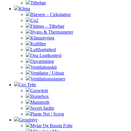
Tilbehør
Klima
Blæsere – Cirkulation
Co2
Fittings – Tilbehør
Hygro & Thermometer
Klimastyring
Kulfilter
Luftfugtighed
Ona Lugtkontrol
Opvarmning
Ventilationskit
Ventilator / Udsug
Ventilationsslanger
Gro Telte
Growtent
Homebox
Mammoth
Secret Jardin
Plante Net / Scrog
Groudstyr
Mylar Og Bassin Folie