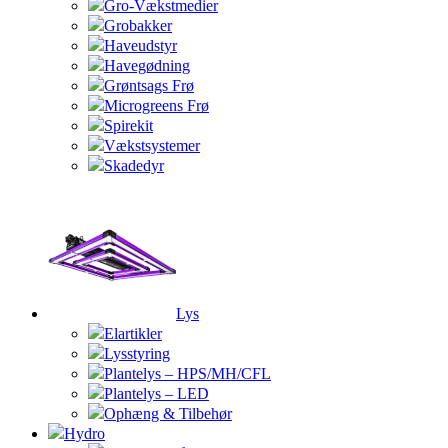
Gro-Vækstmedier
Grobakker
Haveudstyr
Havegødning
Grøntsags Frø
Microgreens Frø
Spirekit
Vækstsystemer
Skadedyr
Lys
Elartikler
Lysstyring
Plantelys – HPS/MH/CFL
Plantelys – LED
Ophæng & Tilbehør
Hydro