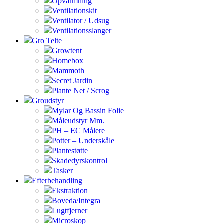
Opvarmning
Ventilationskit
Ventilator / Udsug
Ventilationsslanger
Gro Telte
Growtent
Homebox
Mammoth
Secret Jardin
Plante Net / Scrog
Groudstyr
Mylar Og Bassin Folie
Måleudstyr Mm.
PH – EC Målere
Potter – Underskåle
Plantestøtte
Skadedyrskontrol
Tasker
Efterbehandling
Ekstraktion
Boveda/Integra
Lugtfjerner
Microskop