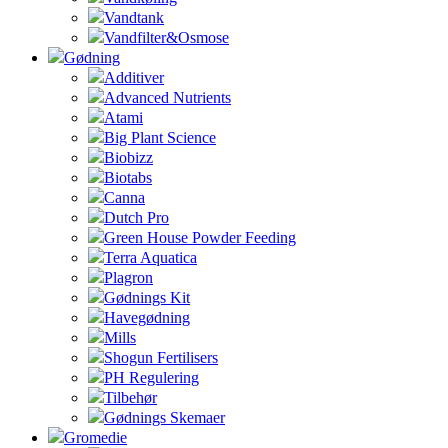
Vandtank
Vandfilter&Osmose
Gødning
Additiver
Advanced Nutrients
Atami
Big Plant Science
Biobizz
Biotabs
Canna
Dutch Pro
Green House Powder Feeding
Terra Aquatica
Plagron
Gødnings Kit
Havegødning
Mills
Shogun Fertilisers
PH Regulering
Tilbehør
Gødnings Skemaer
Gromedie