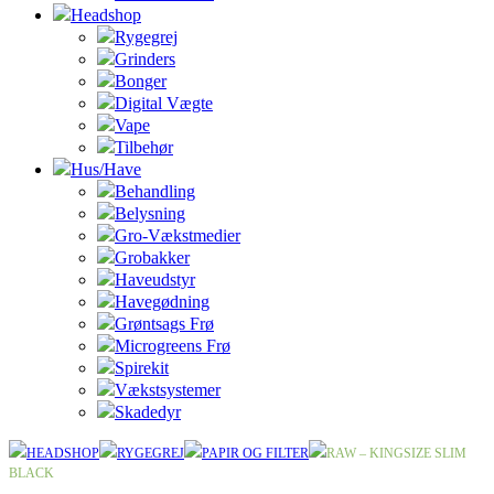
Headshop
Rygegrej
Grinders
Bonger
Digital Vægte
Vape
Tilbehør
Hus/Have
Behandling
Belysning
Gro-Vækstmedier
Grobakker
Haveudstyr
Havegødning
Grøntsags Frø
Microgreens Frø
Spirekit
Vækstsystemer
Skadedyr
HEADSHOP
RYGEGREJ
PAPIR OG FILTER
RAW – KINGSIZE SLIM
BLACK