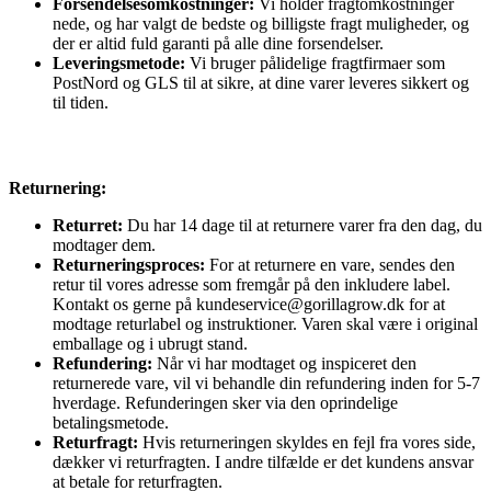
Forsendelsesomkostninger:
Vi holder fragtomkostninger
nede, og har valgt de bedste og billigste fragt muligheder, og
der er altid fuld garanti på alle dine forsendelser.
Leveringsmetode:
Vi bruger pålidelige fragtfirmaer som
PostNord og GLS til at sikre, at dine varer leveres sikkert og
til tiden.
Returnering:
Returret:
Du har 14 dage til at returnere varer fra den dag, du
modtager dem.
Returneringsproces:
For at returnere en vare, sendes den
retur til vores adresse som fremgår på den inkludere label.
Kontakt os gerne på kundeservice@gorillagrow.dk for at
modtage returlabel og instruktioner. Varen skal være i original
emballage og i ubrugt stand.
Refundering:
Når vi har modtaget og inspiceret den
returnerede vare, vil vi behandle din refundering inden for 5-7
hverdage. Refunderingen sker via den oprindelige
betalingsmetode.
Returfragt:
Hvis returneringen skyldes en fejl fra vores side,
dækker vi returfragten. I andre tilfælde er det kundens ansvar
at betale for returfragten.