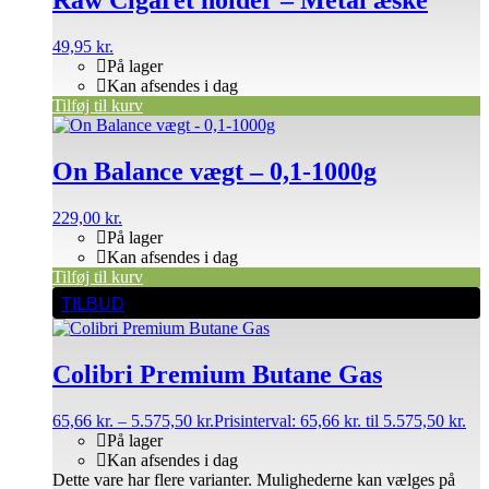
Raw Cigaret holder – Metal æske
49,95
kr.
På lager
Kan afsendes i dag
Tilføj til kurv
On Balance vægt – 0,1-1000g
229,00
kr.
På lager
Kan afsendes i dag
Tilføj til kurv
TILBUD
Colibri Premium Butane Gas
65,66
kr.
–
5.575,50
kr.
Prisinterval: 65,66 kr. til 5.575,50 kr.
På lager
Kan afsendes i dag
Dette vare har flere varianter. Mulighederne kan vælges på