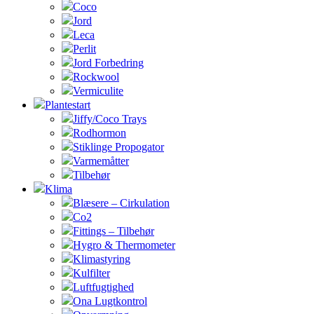
Coco
Jord
Leca
Perlit
Jord Forbedring
Rockwool
Vermiculite
Plantestart
Jiffy/Coco Trays
Rodhormon
Stiklinge Propogator
Varmemåtter
Tilbehør
Klima
Blæsere – Cirkulation
Co2
Fittings – Tilbehør
Hygro & Thermometer
Klimastyring
Kulfilter
Luftfugtighed
Ona Lugtkontrol