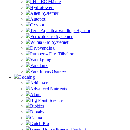
PH – EC Målere
Hydrotowers
Alien Systemer
Autopot
Oxypot
Terra Aquatica Vandings System
Verticale Gro Systemer
Wilma Gro Systemer
Drypvanding
Pumper – Div. Tilbehør
Vandkøling
Vandtank
Vandfilter&Osmose
Gødning
Additiver
Advanced Nutrients
Atami
Big Plant Science
Biobizz
Biotabs
Canna
Dutch Pro
Green House Powder Feeding