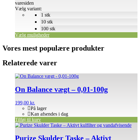
varesiden
Vælg variant:
1 stk
10 stk
100 stk
Vælg muligheder
Vores mest populære produkter
Relaterede varer
On Balance vægt – 0,01-100g
199,00
kr.
På lager
Kan afsendes i dag
Tilføj til kurv
Purize Skulder Taske – Aktivt