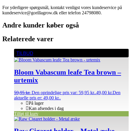
For yderligere spørgsmål, kontakt venligst vores kundeservice på
kundeservice@gorillagrow.dk eller telefon 24798080.
Andre kunder køber også
Relaterede varer
TILBUD
Bloom Vabascum leafe Tea brown –
urtemix
59,95
kr.
Den oprindelige pris var: 59,95 kr..
49,00
kr.
Den
aktuelle pris er: 49,00 kr..
På lager
Kan afsendes i dag
Tilføj til kurv