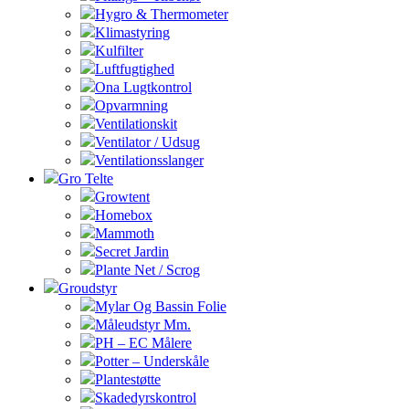
Hygro & Thermometer
Klimastyring
Kulfilter
Luftfugtighed
Ona Lugtkontrol
Opvarmning
Ventilationskit
Ventilator / Udsug
Ventilationsslanger
Gro Telte
Growtent
Homebox
Mammoth
Secret Jardin
Plante Net / Scrog
Groudstyr
Mylar Og Bassin Folie
Måleudstyr Mm.
PH – EC Målere
Potter – Underskåle
Plantestøtte
Skadedyrskontrol