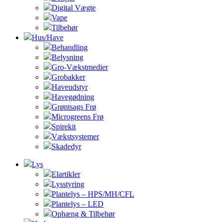
Digital Vægte
Vape
Tilbehør
Hus/Have
Behandling
Belysning
Gro-Vækstmedier
Grobakker
Haveudstyr
Havegødning
Grøntsags Frø
Microgreens Frø
Spirekit
Vækstsystemer
Skadedyr
Lys
Elartikler
Lysstyring
Plantelys – HPS/MH/CFL
Plantelys – LED
Ophæng & Tilbehør