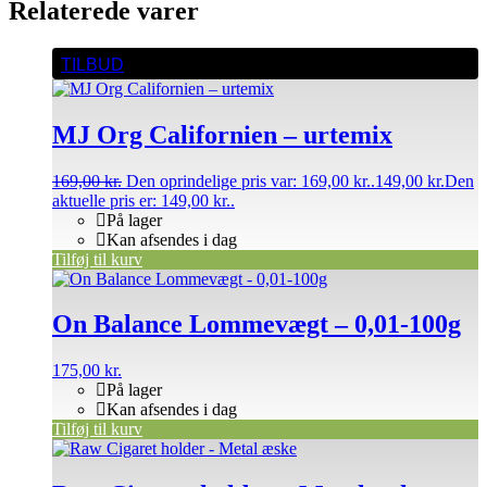
Relaterede varer
TILBUD
MJ Org Californien – urtemix
169,00
kr.
Den oprindelige pris var: 169,00 kr..
149,00
kr.
Den
aktuelle pris er: 149,00 kr..
På lager
Kan afsendes i dag
Tilføj til kurv
On Balance Lommevægt – 0,01-100g
175,00
kr.
På lager
Kan afsendes i dag
Tilføj til kurv