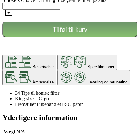
Smokers Choice - 34 King Size grønne filtertips antal
-
+
Tilføj til kurv
Beskrivelse
Specifikationer
Anvendelse
Levering og retunering
34 Tips til konisk filter
King size – Grøn
Fremstillet i ubehandlet FSC-papir
Yderligere information
Vægt
N/A