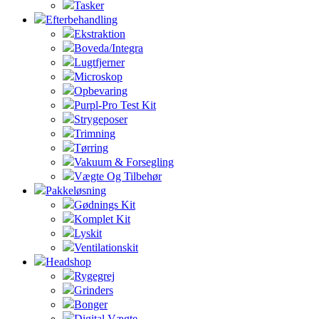
Tasker
Efterbehandling
Ekstraktion
Boveda/Integra
Lugtfjerner
Microskop
Opbevaring
Purpl-Pro Test Kit
Strygeposer
Trimning
Tørring
Vakuum & Forsegling
Vægte Og Tilbehør
Pakkeløsning
Gødnings Kit
Komplet Kit
Lyskit
Ventilationskit
Headshop
Rygegrej
Grinders
Bonger
Digital Vægte