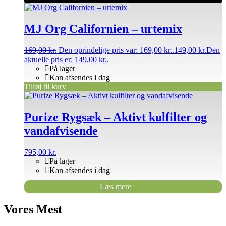
MJ Org Californien – urtemix
169,00
kr.
Den oprindelige pris var: 169,00 kr..
149,00
kr.
Den
aktuelle pris er: 149,00 kr..
På lager
Kan afsendes i dag
Tilføj til kurv
Purize Rygsæk – Aktivt kulfilter og
vandafvisende
795,00
kr.
På lager
Kan afsendes i dag
Læs mere
Vores Mest