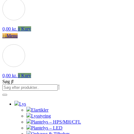
0,00
kr.
Kurv
0
Menu
0,00
kr.
Kurv
0
Søg
Lys
Elartikler
Lysstyring
Plantelys – HPS/MH/CFL
Plantelys – LED
Ophæng & Tilbehør