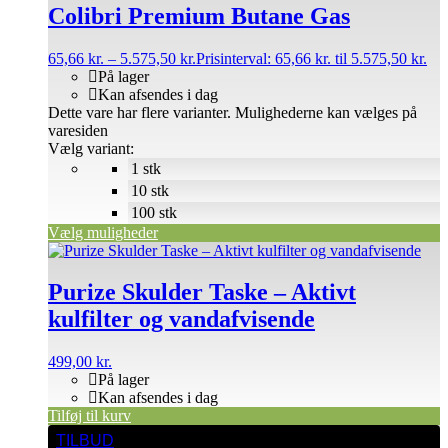
Colibri Premium Butane Gas
65,66
kr.
–
5.575,50
kr.
Prisinterval: 65,66 kr. til 5.575,50 kr.
På lager
Kan afsendes i dag
Dette vare har flere varianter. Mulighederne kan vælges på
varesiden
Vælg variant:
1 stk
10 stk
100 stk
Vælg muligheder
Purize Skulder Taske – Aktivt
kulfilter og vandafvisende
499,00
kr.
På lager
Kan afsendes i dag
Tilføj til kurv
TILBUD