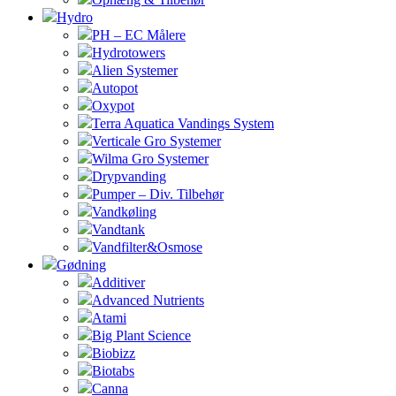
Hydro
PH – EC Målere
Hydrotowers
Alien Systemer
Autopot
Oxypot
Terra Aquatica Vandings System
Verticale Gro Systemer
Wilma Gro Systemer
Drypvanding
Pumper – Div. Tilbehør
Vandkøling
Vandtank
Vandfilter&Osmose
Gødning
Additiver
Advanced Nutrients
Atami
Big Plant Science
Biobizz
Biotabs
Canna