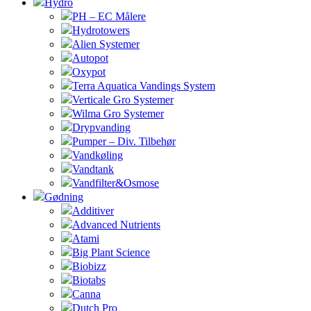
Hydro
PH – EC Målere
Hydrotowers
Alien Systemer
Autopot
Oxypot
Terra Aquatica Vandings System
Verticale Gro Systemer
Wilma Gro Systemer
Drypvanding
Pumper – Div. Tilbehør
Vandkøling
Vandtank
Vandfilter&Osmose
Gødning
Additiver
Advanced Nutrients
Atami
Big Plant Science
Biobizz
Biotabs
Canna
Dutch Pro