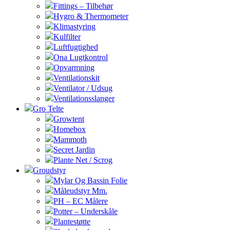
Fittings – Tilbehør
Hygro & Thermometer
Klimastyring
Kulfilter
Luftfugtighed
Ona Lugtkontrol
Opvarmning
Ventilationskit
Ventilator / Udsug
Ventilationsslanger
Gro Telte
Growtent
Homebox
Mammoth
Secret Jardin
Plante Net / Scrog
Groudstyr
Mylar Og Bassin Folie
Måleudstyr Mm.
PH – EC Målere
Potter – Underskåle
Plantestøtte