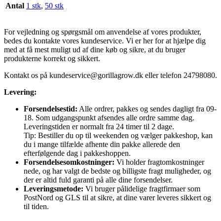
Antal
1 stk
,
50 stk
For vejledning og spørgsmål om anvendelse af vores produkter,
bedes du kontakte vores kundeservice. Vi er her for at hjælpe dig
med at få mest muligt ud af dine køb og sikre, at du bruger
produkterne korrekt og sikkert.
Kontakt os på
kundeservice@gorillagrow.dk
eller telefon 24798080.
Levering:
Forsendelsestid:
Alle ordrer, pakkes og sendes dagligt fra 09-
18. Som udgangspunkt afsendes alle ordre samme dag.
Leveringstiden er normalt fra 24 timer til 2 dage.
Tip: Bestiller du op til weekenden og vælger pakkeshop, kan
du i mange tilfælde afhente din pakke allerede den
efterfølgende dag i pakkeshoppen.
Forsendelsesomkostninger:
Vi holder fragtomkostninger
nede, og har valgt de bedste og billigste fragt muligheder, og
der er altid fuld garanti på alle dine forsendelser.
Leveringsmetode:
Vi bruger pålidelige fragtfirmaer som
PostNord og GLS til at sikre, at dine varer leveres sikkert og
til tiden.