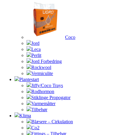
Coco
Jord
Leca
Perlit
Jord Forbedring
Rockwool
Vermiculite
Plantestart
Jiffy/Coco Trays
Rodhormon
Stiklinge Propogator
Varmemåtter
Tilbehør
Klima
Blæsere – Cirkulation
Co2
Fittings – Tilbehør