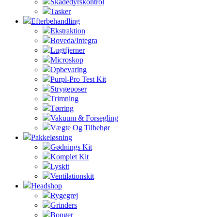
Skadedyrskontrol
Tasker
Efterbehandling
Ekstraktion
Boveda/Integra
Lugtfjerner
Microskop
Opbevaring
Purpl-Pro Test Kit
Strygeposer
Trimning
Tørring
Vakuum & Forsegling
Vægte Og Tilbehør
Pakkeløsning
Gødnings Kit
Komplet Kit
Lyskit
Ventilationskit
Headshop
Rygegrej
Grinders
Bonger