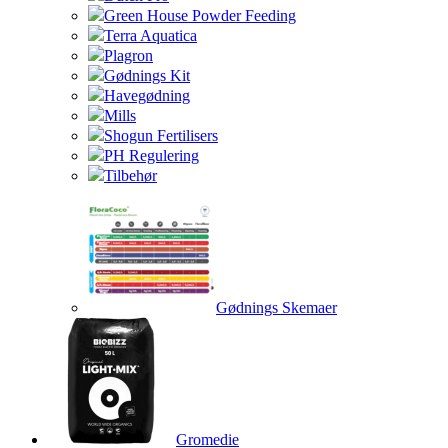
Green House Powder Feeding
Terra Aquatica
Plagron
Gødnings Kit
Havegødning
Mills
Shogun Fertilisers
PH Regulering
Tilbehør
Gødnings Skemaer
Gromedie