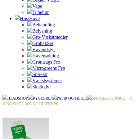
Vape
Tilbehør
Hus/Have
Behandling
Belysning
Gro-Vækstmedier
Grobakker
Haveudstyr
Havegødning
Grøntsags Frø
Microgreens Frø
Spirekit
Vækstsystemer
Skadedyr
HEADSHOP
RYGEGREJ
PAPIR OG FILTER
SMOKERS CHOICE – 34
KING SIZE GRØNNE FILTERTIPS