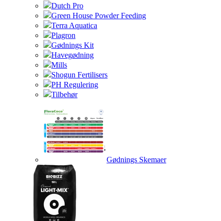
Dutch Pro
Green House Powder Feeding
Terra Aquatica
Plagron
Gødnings Kit
Havegødning
Mills
Shogun Fertilisers
PH Regulering
Tilbehør
Gødnings Skemaer