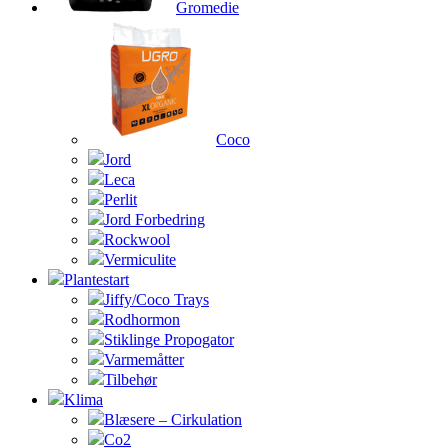
Gromedie
Coco
Jord
Leca
Perlit
Jord Forbedring
Rockwool
Vermiculite
Plantestart
Jiffy/Coco Trays
Rodhormon
Stiklinge Propogator
Varmemåtter
Tilbehør
Klima
Blæsere – Cirkulation
Co2