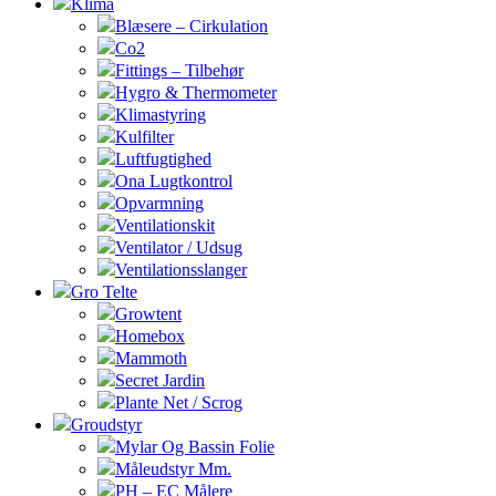
Klima
Blæsere – Cirkulation
Co2
Fittings – Tilbehør
Hygro & Thermometer
Klimastyring
Kulfilter
Luftfugtighed
Ona Lugtkontrol
Opvarmning
Ventilationskit
Ventilator / Udsug
Ventilationsslanger
Gro Telte
Growtent
Homebox
Mammoth
Secret Jardin
Plante Net / Scrog
Groudstyr
Mylar Og Bassin Folie
Måleudstyr Mm.
PH – EC Målere