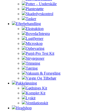
Potter – Underskåle
Plantestøtte
Skadedyrskontrol
Tasker
Efterbehandling
Ekstraktion
Boveda/Integra
Lugtfjerner
Microskop
Opbevaring
Purpl-Pro Test Kit
Strygeposer
Trimning
Tørring
Vakuum & Forsegling
Vægte Og Tilbehør
Pakkeløsning
Gødnings Kit
Komplet Kit
Lyskit
Ventilationskit
Headshop