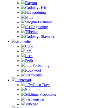
Plagron
Gødnings Kit
Havegødning
Mills
Shogun Fertilisers
PH Regulering
Tilbehør
Gødnings Skemaer
Gromedie
Coco
Jord
Leca
Perlit
Jord Forbedring
Rockwool
Vermiculite
Plantestart
Jiffy/Coco Trays
Rodhormon
Stiklinge Propogator
Varmemåtter
Tilbehør