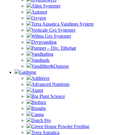
Alien Systemer
Autopot
Oxypot
Terra Aquatica Vandings System
Verticale Gro Systemer
Wilma Gro Systemer
Drypvanding
Pumper – Div. Tilbehør
Vandkøling
Vandtank
Vandfilter&Osmose
Gødning
Additiver
Advanced Nutrients
Atami
Big Plant Science
Biobizz
Biotabs
Canna
Dutch Pro
Green House Powder Feeding
Terra Aquatica