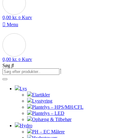
0,00
kr.
Kurv
0
Menu
0,00
kr.
Kurv
0
Søg
Lys
Elartikler
Lysstyring
Plantelys – HPS/MH/CFL
Plantelys – LED
Ophæng & Tilbehør
Hydro
PH – EC Målere
Hydrotowers