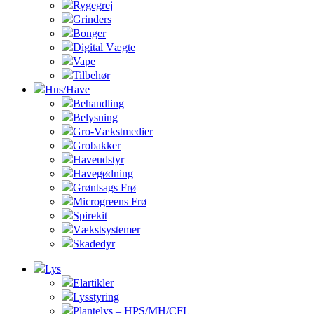
Rygegrej
Grinders
Bonger
Digital Vægte
Vape
Tilbehør
Hus/Have
Behandling
Belysning
Gro-Vækstmedier
Grobakker
Haveudstyr
Havegødning
Grøntsags Frø
Microgreens Frø
Spirekit
Vækstsystemer
Skadedyr
Lys
Elartikler
Lysstyring
Plantelys – HPS/MH/CFL