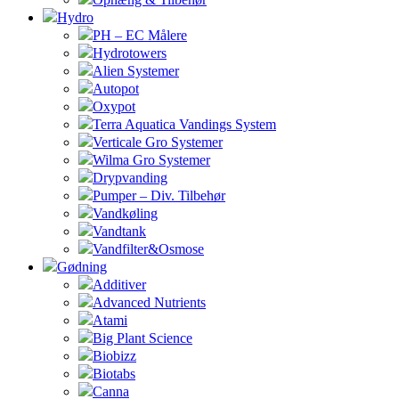
Hydro
PH – EC Målere
Hydrotowers
Alien Systemer
Autopot
Oxypot
Terra Aquatica Vandings System
Verticale Gro Systemer
Wilma Gro Systemer
Drypvanding
Pumper – Div. Tilbehør
Vandkøling
Vandtank
Vandfilter&Osmose
Gødning
Additiver
Advanced Nutrients
Atami
Big Plant Science
Biobizz
Biotabs
Canna