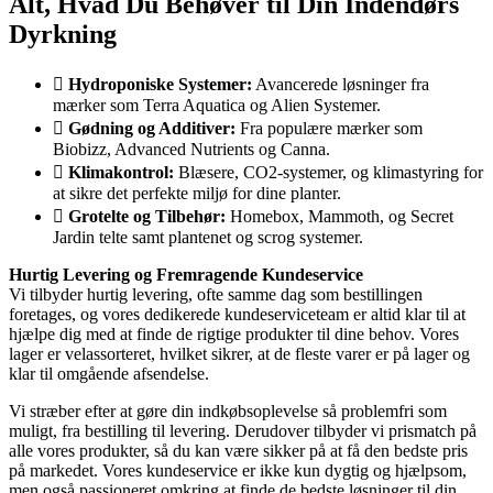
Alt, Hvad Du Behøver til Din Indendørs
Dyrkning
Hydroponiske Systemer:
Avancerede løsninger fra
mærker som Terra Aquatica og Alien Systemer.
Gødning og Additiver:
Fra populære mærker som
Biobizz, Advanced Nutrients og Canna.
Klimakontrol:
Blæsere, CO2-systemer, og klimastyring for
at sikre det perfekte miljø for dine planter.
Grotelte og Tilbehør:
Homebox, Mammoth, og Secret
Jardin telte samt plantenet og scrog systemer.
Hurtig Levering og Fremragende Kundeservice
Vi tilbyder hurtig levering, ofte samme dag som bestillingen
foretages, og vores dedikerede kundeserviceteam er altid klar til at
hjælpe dig med at finde de rigtige produkter til dine behov. Vores
lager er velassorteret, hvilket sikrer, at de fleste varer er på lager og
klar til omgående afsendelse.
Vi stræber efter at gøre din indkøbsoplevelse så problemfri som
muligt, fra bestilling til levering. Derudover tilbyder vi prismatch på
alle vores produkter, så du kan være sikker på at få den bedste pris
på markedet. Vores kundeservice er ikke kun dygtig og hjælpsom,
men også passioneret omkring at finde de bedste løsninger til din