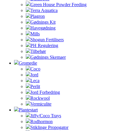
Green House Powder Feeding
Terra Aquatica
Plagron
Gødnings Kit
Havegødning
Mills
Shogun Fertilisers
PH Regulering
Tilbehør
Gødnings Skemaer
Gromedie
Coco
Jord
Leca
Perlit
Jord Forbedring
Rockwool
Vermiculite
Plantestart
Jiffy/Coco Trays
Rodhormon
Stiklinge Propogator