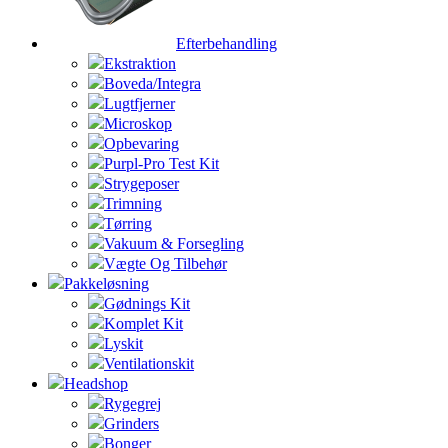
Efterbehandling
Ekstraktion
Boveda/Integra
Lugtfjerner
Microskop
Opbevaring
Purpl-Pro Test Kit
Strygeposer
Trimning
Tørring
Vakuum & Forsegling
Vægte Og Tilbehør
Pakkeløsning
Gødnings Kit
Komplet Kit
Lyskit
Ventilationskit
Headshop
Rygegrej
Grinders
Bonger