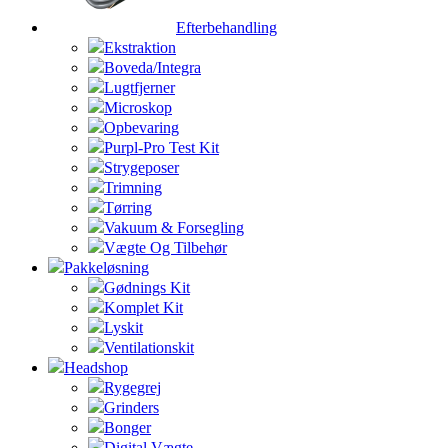
Efterbehandling
Ekstraktion
Boveda/Integra
Lugtfjerner
Microskop
Opbevaring
Purpl-Pro Test Kit
Strygeposer
Trimning
Tørring
Vakuum & Forsegling
Vægte Og Tilbehør
Pakkeløsning
Gødnings Kit
Komplet Kit
Lyskit
Ventilationskit
Headshop
Rygegrej
Grinders
Bonger
Digital Vægte