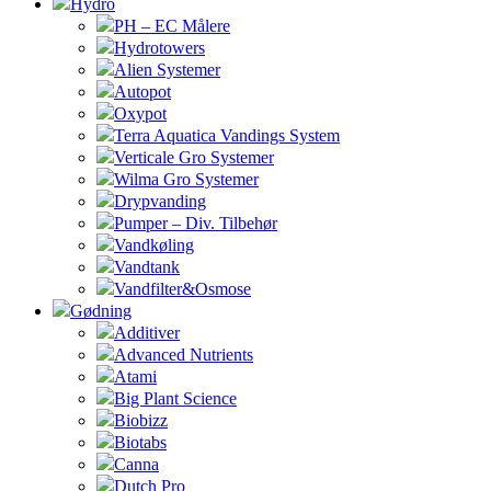
Hydro
PH – EC Målere
Hydrotowers
Alien Systemer
Autopot
Oxypot
Terra Aquatica Vandings System
Verticale Gro Systemer
Wilma Gro Systemer
Drypvanding
Pumper – Div. Tilbehør
Vandkøling
Vandtank
Vandfilter&Osmose
Gødning
Additiver
Advanced Nutrients
Atami
Big Plant Science
Biobizz
Biotabs
Canna
Dutch Pro