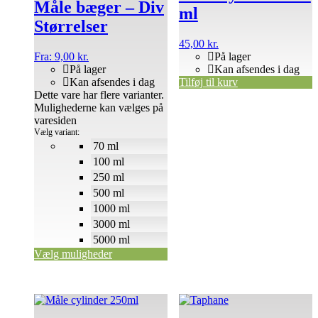
Måle bæger – Div
ml
Størrelser
45,00
kr.
Fra:
9,00
kr.
På lager
På lager
Kan afsendes i dag
Kan afsendes i dag
Tilføj til kurv
Dette vare har flere varianter.
Mulighederne kan vælges på
varesiden
Vælg variant:
70 ml
100 ml
250 ml
500 ml
1000 ml
3000 ml
5000 ml
Vælg muligheder