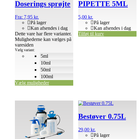
Doserings sprøjte
PIPETTE 5ML
Fra:
7,95
kr.
5,00
kr.
På lager
På lager
Kan afsendes i dag
Kan afsendes i dag
Dette vare har flere varianter.
Tilføj til kurv
Mulighederne kan vælges på
varesiden
Vælg variant:
5ml
10ml
50ml
100ml
Vælg muligheder
Bestøver 0.75L
29,00
kr.
På lager