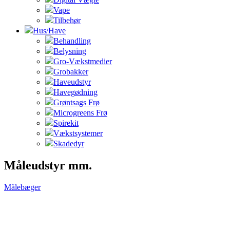
Vape
Tilbehør
Hus/Have
Behandling
Belysning
Gro-Vækstmedier
Grobakker
Haveudstyr
Havegødning
Grøntsags Frø
Microgreens Frø
Spirekit
Vækstsystemer
Skadedyr
Måleudstyr mm.
Målebæger