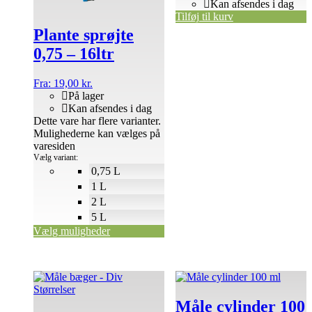
Kan afsendes i dag
Tilføj til kurv
Plante sprøjte
0,75 – 16ltr
Fra:
19,00
kr.
På lager
Kan afsendes i dag
Dette vare har flere varianter.
Mulighederne kan vælges på
varesiden
Vælg variant:
0,75 L
1 L
2 L
5 L
Vælg muligheder
Måle cylinder 100