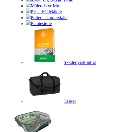
Måleudstyr Mm.
PH – EC Målere
Potter – Underskåle
Plantestøtte
Skadedyrskontrol
Tasker