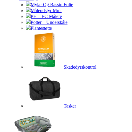
Mylar Og Bassin Folie
Måleudstyr Mm.
PH – EC Målere
Potter – Underskåle
Plantestøtte
Skadedyrskontrol
Tasker