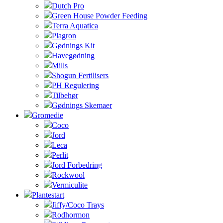
Dutch Pro
Green House Powder Feeding
Terra Aquatica
Plagron
Gødnings Kit
Havegødning
Mills
Shogun Fertilisers
PH Regulering
Tilbehør
Gødnings Skemaer
Gromedie
Coco
Jord
Leca
Perlit
Jord Forbedring
Rockwool
Vermiculite
Plantestart
Jiffy/Coco Trays
Rodhormon