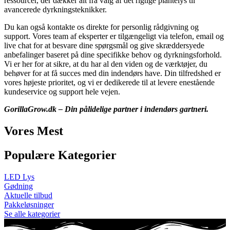
ressourcer, der dækker alt fra valg af det rigtige plantelys til
avancerede dyrkningsteknikker.
Du kan også kontakte os direkte for personlig rådgivning og
support. Vores team af eksperter er tilgængeligt via telefon, email og
live chat for at besvare dine spørgsmål og give skræddersyede
anbefalinger baseret på dine specifikke behov og dyrkningsforhold.
Vi er her for at sikre, at du har al den viden og de værktøjer, du
behøver for at få succes med din indendørs have. Din tilfredshed er
vores højeste prioritet, og vi er dedikerede til at levere enestående
kundeservice og support hele vejen.
GorillaGrow.dk – Din pålidelige partner i indendørs gartneri.
Vores Mest
Populære Kategorier
LED Lys
Gødning
Aktuelle tilbud
Pakkeløsninger
Se alle kategorier