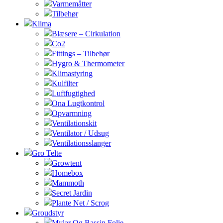
Varmemåtter
Tilbehør
Klima
Blæsere – Cirkulation
Co2
Fittings – Tilbehør
Hygro & Thermometer
Klimastyring
Kulfilter
Luftfugtighed
Ona Lugtkontrol
Opvarmning
Ventilationskit
Ventilator / Udsug
Ventilationsslanger
Gro Telte
Growtent
Homebox
Mammoth
Secret Jardin
Plante Net / Scrog
Groudstyr
Mylar Og Bassin Folie