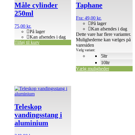
Måle cylinder
Taphane
250ml
Fra:
49,00
kr.
På lager
75,00
kr.
Kan afsendes i dag
På lager
Dette vare har flere varianter.
Kan afsendes i dag
Mulighederne kan vælges på
Tilføj til kurv
varesiden
Vælg variant:
5ltr
10ltr
Vælg muligheder
Teleskop
vandingsstang i
aluminium