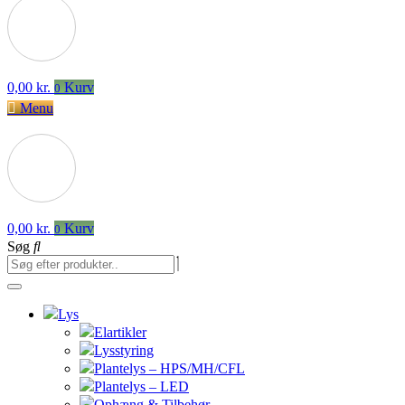
0,00
kr.
Kurv
0
Menu
0,00
kr.
Kurv
0
Søg
Lys
Elartikler
Lysstyring
Plantelys – HPS/MH/CFL
Plantelys – LED
Ophæng & Tilbehør