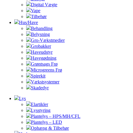
Digital Vægte
Vape
Tilbehør
Hus/Have
Behandling
Belysning
Gro-Vækstmedier
Grobakker
Haveudstyr
Havegødning
Grøntsags Frø
Microgreens Frø
Spirekit
Vækstsystemer
Skadedyr
Lys
Elartikler
Lysstyring
Plantelys – HPS/MH/CFL
Plantelys – LED
Ophæng & Tilbehør