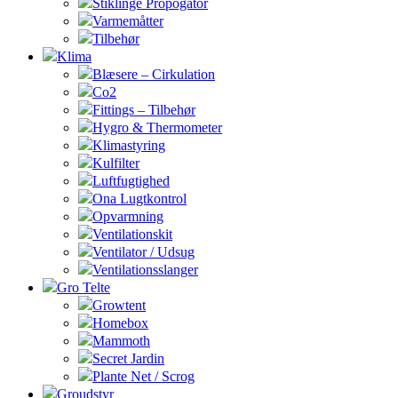
Stiklinge Propogator
Varmemåtter
Tilbehør
Klima
Blæsere – Cirkulation
Co2
Fittings – Tilbehør
Hygro & Thermometer
Klimastyring
Kulfilter
Luftfugtighed
Ona Lugtkontrol
Opvarmning
Ventilationskit
Ventilator / Udsug
Ventilationsslanger
Gro Telte
Growtent
Homebox
Mammoth
Secret Jardin
Plante Net / Scrog
Groudstyr