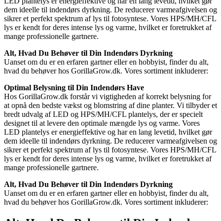
LED plantelys er energieffektive og har en lang levetid, hvilket gør
dem ideelle til indendørs dyrkning. De reducerer varmeafgivelsen og
sikrer et perfekt spektrum af lys til fotosyntese. Vores HPS/MH/CFL
lys er kendt for deres intense lys og varme, hvilket er foretrukket af
mange professionelle gartnere.
Alt, Hvad Du Behøver til Din Indendørs Dyrkning
Uanset om du er en erfaren gartner eller en hobbyist, finder du alt,
hvad du behøver hos GorillaGrow.dk. Vores sortiment inkluderer:
Optimal Belysning til Din Indendørs Have
Hos GorillaGrow.dk forstår vi vigtigheden af korrekt belysning for
at opnå den bedste vækst og blomstring af dine planter. Vi tilbyder et
bredt udvalg af LED og HPS/MH/CFL plantelys, der er specielt
designet til at levere den optimale mængde lys og varme. Vores
LED plantelys er energieffektive og har en lang levetid, hvilket gør
dem ideelle til indendørs dyrkning. De reducerer varmeafgivelsen og
sikrer et perfekt spektrum af lys til fotosyntese. Vores HPS/MH/CFL
lys er kendt for deres intense lys og varme, hvilket er foretrukket af
mange professionelle gartnere.
Alt, Hvad Du Behøver til Din Indendørs Dyrkning
Uanset om du er en erfaren gartner eller en hobbyist, finder du alt,
hvad du behøver hos GorillaGrow.dk. Vores sortiment inkluderer: