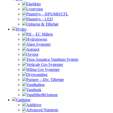
Elartikler
Lysstyring
Plantelys – HPS/MH/CFL
Plantelys – LED
Ophæng & Tilbehør
Hydro
PH – EC Målere
Hydrotowers
Alien Systemer
Autopot
Oxypot
Terra Aquatica Vandings System
Verticale Gro Systemer
Wilma Gro Systemer
Drypvanding
Pumper – Div. Tilbehør
Vandkøling
Vandtank
Vandfilter&Osmose
Gødning
Additiver
Advanced Nutrients