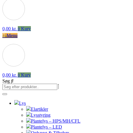
0,00
kr.
Kurv
0
Menu
0,00
kr.
Kurv
0
Søg
Lys
Elartikler
Lysstyring
Plantelys – HPS/MH/CFL
Plantelys – LED
Ophæng & Tilbehør