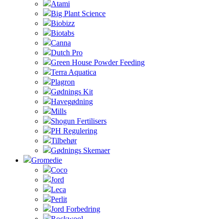
Atami
Big Plant Science
Biobizz
Biotabs
Canna
Dutch Pro
Green House Powder Feeding
Terra Aquatica
Plagron
Gødnings Kit
Havegødning
Mills
Shogun Fertilisers
PH Regulering
Tilbehør
Gødnings Skemaer
Gromedie
Coco
Jord
Leca
Perlit
Jord Forbedring
Rockwool