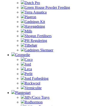
Dutch Pro
Green House Powder Feeding
Terra Aquatica
Plagron
Gødnings Kit
Havegødning
Mills
Shogun Fertilisers
PH Regulering
Tilbehør
Gødnings Skemaer
Gromedie
Coco
Jord
Leca
Perlit
Jord Forbedring
Rockwool
Vermiculite
Plantestart
Jiffy/Coco Trays
Rodhormon