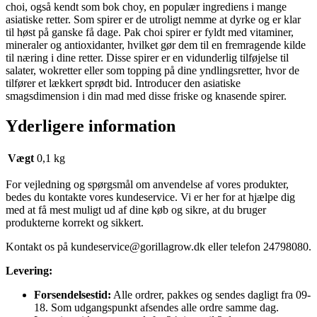
choi, også kendt som bok choy, en populær ingrediens i mange
asiatiske retter. Som spirer er de utroligt nemme at dyrke og er klar
til høst på ganske få dage. Pak choi spirer er fyldt med vitaminer,
mineraler og antioxidanter, hvilket gør dem til en fremragende kilde
til næring i dine retter. Disse spirer er en vidunderlig tilføjelse til
salater, wokretter eller som topping på dine yndlingsretter, hvor de
tilfører et lækkert sprødt bid. Introducer den asiatiske
smagsdimension i din mad med disse friske og knasende spirer.
Yderligere information
Vægt
0,1 kg
For vejledning og spørgsmål om anvendelse af vores produkter,
bedes du kontakte vores kundeservice. Vi er her for at hjælpe dig
med at få mest muligt ud af dine køb og sikre, at du bruger
produkterne korrekt og sikkert.
Kontakt os på
kundeservice@gorillagrow.dk
eller telefon 24798080.
Levering:
Forsendelsestid:
Alle ordrer, pakkes og sendes dagligt fra 09-
18. Som udgangspunkt afsendes alle ordre samme dag.