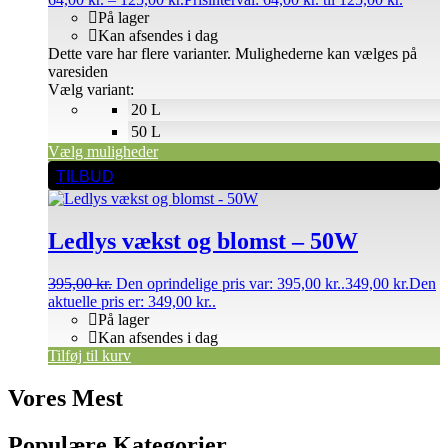
På lager
Kan afsendes i dag
Dette vare har flere varianter. Mulighederne kan vælges på
varesiden
Vælg variant:
20 L
50 L
Vælg muligheder
TILBUD
Ledlys vækst og blomst – 50W
395,00
kr.
Den oprindelige pris var: 395,00 kr..
349,00
kr.
Den
aktuelle pris er: 349,00 kr..
På lager
Kan afsendes i dag
Tilføj til kurv
Vores Mest
Populære Kategorier