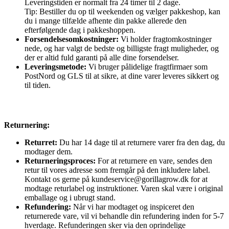
Leveringstiden er normalt fra 24 timer til 2 dage.
Tip: Bestiller du op til weekenden og vælger pakkeshop, kan
du i mange tilfælde afhente din pakke allerede den
efterfølgende dag i pakkeshoppen.
Forsendelsesomkostninger:
Vi holder fragtomkostninger
nede, og har valgt de bedste og billigste fragt muligheder, og
der er altid fuld garanti på alle dine forsendelser.
Leveringsmetode:
Vi bruger pålidelige fragtfirmaer som
PostNord og GLS til at sikre, at dine varer leveres sikkert og
til tiden.
Returnering:
Returret:
Du har 14 dage til at returnere varer fra den dag, du
modtager dem.
Returneringsproces:
For at returnere en vare, sendes den
retur til vores adresse som fremgår på den inkludere label.
Kontakt os gerne på kundeservice@gorillagrow.dk for at
modtage returlabel og instruktioner. Varen skal være i original
emballage og i ubrugt stand.
Refundering:
Når vi har modtaget og inspiceret den
returnerede vare, vil vi behandle din refundering inden for 5-7
hverdage. Refunderingen sker via den oprindelige