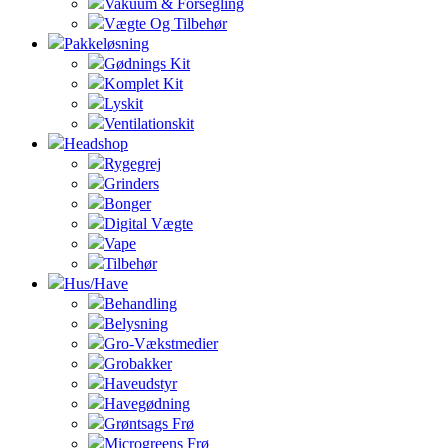
Vakuum & Forsegling
Vægte Og Tilbehør
Pakkeløsning
Gødnings Kit
Komplet Kit
Lyskit
Ventilationskit
Headshop
Rygegrej
Grinders
Bonger
Digital Vægte
Vape
Tilbehør
Hus/Have
Behandling
Belysning
Gro-Vækstmedier
Grobakker
Haveudstyr
Havegødning
Grøntsags Frø
Microgreens Frø