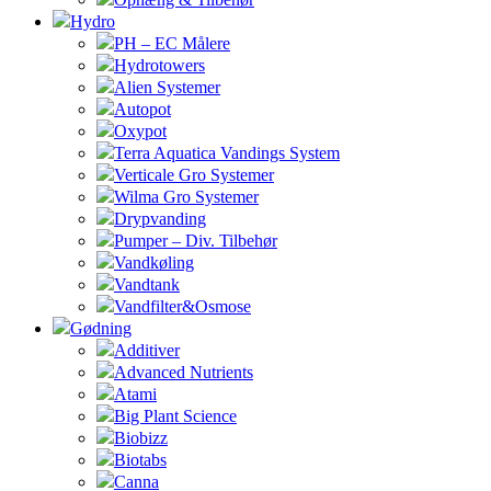
Hydro
PH – EC Målere
Hydrotowers
Alien Systemer
Autopot
Oxypot
Terra Aquatica Vandings System
Verticale Gro Systemer
Wilma Gro Systemer
Drypvanding
Pumper – Div. Tilbehør
Vandkøling
Vandtank
Vandfilter&Osmose
Gødning
Additiver
Advanced Nutrients
Atami
Big Plant Science
Biobizz
Biotabs
Canna