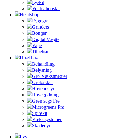
Lyskit
Ventilationskit
Headshop
Rygegrej
Grinders
Bonger
Digital Vægte
Vape
Tilbehør
Hus/Have
Behandling
Belysning
Gro-Vækstmedier
Grobakker
Haveudstyr
Havegødning
Grøntsags Frø
Microgreens Frø
Spirekit
Vækstsystemer
Skadedyr
Lys