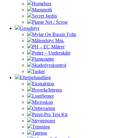
Homebox
Mammoth
Secret Jardin
Plante Net / Scrog
Groudstyr
Mylar Og Bassin Folie
Måleudstyr Mm.
PH – EC Målere
Potter – Underskåle
Plantestøtte
Skadedyrskontrol
Tasker
Efterbehandling
Ekstraktion
Boveda/Integra
Lugtfjerner
Microskop
Opbevaring
Purpl-Pro Test Kit
Strygeposer
Trimning
Tørring