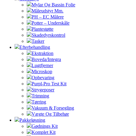
Mylar Og Bassin Folie
Måleudstyr Mm.
PH – EC Målere
Potter – Underskåle
Plantestøtte
Skadedyrskontrol
Tasker
Efterbehandling
Ekstraktion
Boveda/Integra
Lugtfjerner
Microskop
Opbevaring
Purpl-Pro Test Kit
Strygeposer
Trimning
Tørring
Vakuum & Forsegling
Vægte Og Tilbehør
Pakkeløsning
Gødnings Kit
Komplet Kit