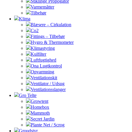
Stiklinge Propogator
Varmemåtter
Tilbehør
Klima
Blæsere – Cirkulation
Co2
Fittings – Tilbehør
Hygro & Thermometer
Klimastyring
Kulfilter
Luftfugtighed
Ona Lugtkontrol
Opvarmning
Ventilationskit
Ventilator / Udsug
Ventilationsslanger
Gro Telte
Growtent
Homebox
Mammoth
Secret Jardin
Plante Net / Scrog
Groudstyr