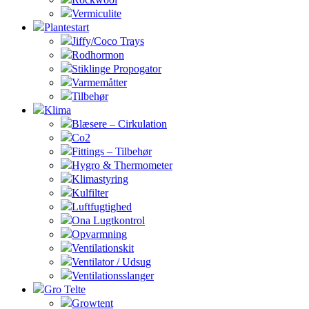
Vermiculite
Plantestart
Jiffy/Coco Trays
Rodhormon
Stiklinge Propogator
Varmemåtter
Tilbehør
Klima
Blæsere – Cirkulation
Co2
Fittings – Tilbehør
Hygro & Thermometer
Klimastyring
Kulfilter
Luftfugtighed
Ona Lugtkontrol
Opvarmning
Ventilationskit
Ventilator / Udsug
Ventilationsslanger
Gro Telte
Growtent