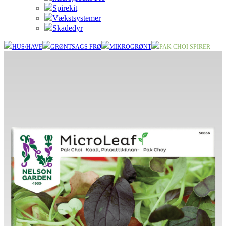
Spirekit
Vækstsystemer
Skadedyr
HUS/HAVE
GRØNTSAGS FRØ
MIKROGRØNT
PAK CHOI SPIRER