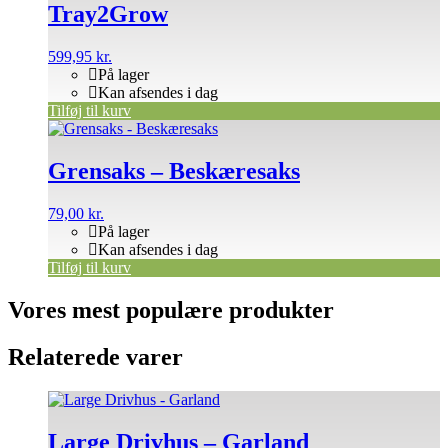
Tray2Grow
599,95
kr.
På lager
Kan afsendes i dag
Tilføj til kurv
Grensaks – Beskæresaks
79,00
kr.
På lager
Kan afsendes i dag
Tilføj til kurv
Vores mest populære produkter
Relaterede varer
Large Drivhus – Garland