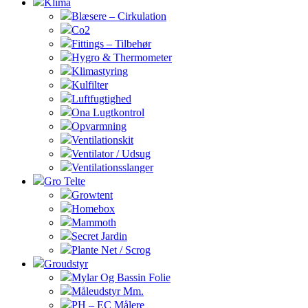
Klima
Blæsere – Cirkulation
Co2
Fittings – Tilbehør
Hygro & Thermometer
Klimastyring
Kulfilter
Luftfugtighed
Ona Lugtkontrol
Opvarmning
Ventilationskit
Ventilator / Udsug
Ventilationsslanger
Gro Telte
Growtent
Homebox
Mammoth
Secret Jardin
Plante Net / Scrog
Groudstyr
Mylar Og Bassin Folie
Måleudstyr Mm.
PH – EC Målere