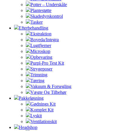
Potter – Underskåle
Plantestøtte
Skadedyrskontrol
Tasker
Efterbehandling
Ekstraktion
Boveda/Integra
Lugtfjerner
Microskop
Opbevaring
Purpl-Pro Test Kit
Strygeposer
Trimning
Tørring
Vakuum & Forsegling
Vægte Og Tilbehør
Pakkeløsning
Gødnings Kit
Komplet Kit
Lyskit
Ventilationskit
Headshop