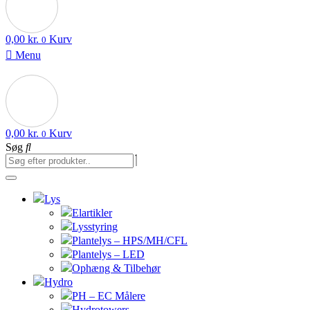
0,00
kr.
Kurv
0
Menu
0,00
kr.
Kurv
0
Søg
Lys
Elartikler
Lysstyring
Plantelys – HPS/MH/CFL
Plantelys – LED
Ophæng & Tilbehør
Hydro
PH – EC Målere
Hydrotowers