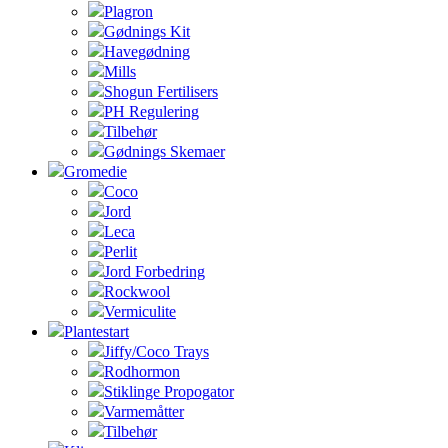
Plagron
Gødnings Kit
Havegødning
Mills
Shogun Fertilisers
PH Regulering
Tilbehør
Gødnings Skemaer
Gromedie
Coco
Jord
Leca
Perlit
Jord Forbedring
Rockwool
Vermiculite
Plantestart
Jiffy/Coco Trays
Rodhormon
Stiklinge Propogator
Varmemåtter
Tilbehør