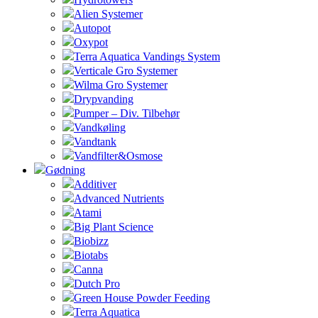
Alien Systemer
Autopot
Oxypot
Terra Aquatica Vandings System
Verticale Gro Systemer
Wilma Gro Systemer
Drypvanding
Pumper – Div. Tilbehør
Vandkøling
Vandtank
Vandfilter&Osmose
Gødning
Additiver
Advanced Nutrients
Atami
Big Plant Science
Biobizz
Biotabs
Canna
Dutch Pro
Green House Powder Feeding
Terra Aquatica